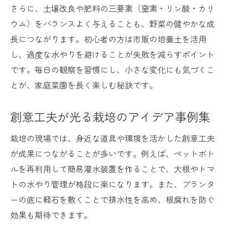
さらに、土壌改良や肥料の三要素（窒素・リン酸・カリ
栽培知識を活かした失敗しない野菜選び
ウム）をバランスよく与えることも、野菜の健やかな成
根本から学ぶ植物栽培の三要素とは
長につながります。初心者の方は市販の培養土を活用
栽培の三要素を理解する基礎知識
し、過度な水やりを避けることが失敗を減らすポイント
植物栽培で重要な三要素の応用法
です。毎日の観察を習慣にし、小さな変化にも気づくこ
栽培成功のための三要素の押さえ方
とが、家庭菜園を長く楽しむ秘訣です。
肥料と水やりが決める栽培の三要素
創意工夫が光る栽培のアイデア事例集
三要素を意識した栽培計画の立て方
トマトや大根の栽培計画の立て方実践
栽培の現場では、身近な道具や環境を活かした創意工夫
トマト栽培計画で失敗しない工夫法
が成果につながることが多いです。例えば、ペットボト
大根栽培計画を成功に導くポイント
ルを再利用して簡易灌水装置を作ることで、大根やトマ
トの水やり管理が格段に楽になります。また、プランタ
栽培計画に役立つトマトと大根の知識
ーの底に軽石を敷くことで排水性を高め、根腐れを防ぐ
野菜ごとの栽培計画と創意工夫の実践
効果も期待できます。
トマト 栽培 計画で押さえる基本事項