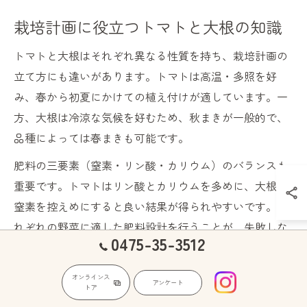
栽培計画に役立つトマトと大根の知識
トマトと大根はそれぞれ異なる性質を持ち、栽培計画の
立て方にも違いがあります。トマトは高温・多照を好
み、春から初夏にかけての植え付けが適しています。一
方、大根は冷涼な気候を好むため、秋まきが一般的で、
品種によっては春まきも可能です。
肥料の三要素（窒素・リン酸・カリウム）のバランスも
重要です。トマトはリン酸とカリウムを多めに、大根は
窒素を控えめにすると良い結果が得られやすいです。そ
れぞれの野菜に適した肥料設計を行うことが、失敗しな
0475-35-3512
い栽培計画の鍵となります。
また、トマト栽培では「摘心」や「脇芽かき」、大根で
オンラインス
アンケート
トア
は「間引き」や「土寄せ」といった作業がポイントで