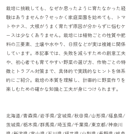
栽培に挑戦しても、なぜか思ったように育たなかった経
験はありませんか？せっかく家庭菜園を始めても、トマ
トやナス、大根がうまく育たず原因が分からずに悩むケ
ースは少なくありません。栽培には植物ごとの性質や肥
料の三要素、土壌や水やり、日照などが実は複雑に関係
しています。本記事では、失敗を減らすための創意工夫
や、初心者でも育てやすい野菜の選び方、作物ごとの特
徴とトラブル対策まで、具体的で実践的なヒントを体系
的にご紹介。栽培の本質を理解し、計画的に野菜作りを
楽しむための確かな知識と工夫が身につけられます。
北海道/青森県/岩手県/宮城県/秋田県/山形県/福島県/
茨城県/栃木県/群馬県/埼玉県/千葉県/東京都/神奈川
県/新潟県/富山県/石川県/福井県/山梨県/長野県/岐阜