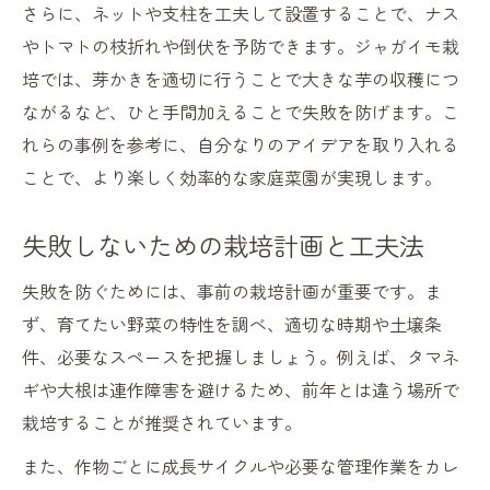
さらに、ネットや支柱を工夫して設置することで、ナス
栽培で失敗しないための工夫と実例紹介
やトマトの枝折れや倒伏を予防できます。ジャガイモ栽
栽培でよくある失敗と工夫の実例紹介
培では、芽かきを適切に行うことで大きな芋の収穫につ
トラブル回避に役立つ栽培の工夫事例
ながるなど、ひと手間加えることで失敗を防げます。こ
ジャガイモやタマネギ栽培の工夫ポイント
れらの事例を参考に、自分なりのアイデアを取り入れる
大根本葉が出ない時の栽培対策と工夫
ことで、より楽しく効率的な家庭菜園が実現します。
栽培成功者の工夫とトラブル解決法
失敗しないための栽培計画と工夫法
失敗を防ぐためには、事前の栽培計画が重要です。ま
ず、育てたい野菜の特性を調べ、適切な時期や土壌条
件、必要なスペースを把握しましょう。例えば、タマネ
ギや大根は連作障害を避けるため、前年とは違う場所で
栽培することが推奨されています。
また、作物ごとに成長サイクルや必要な管理作業をカレ