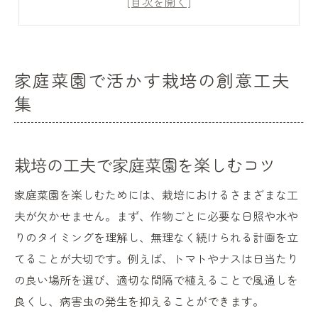
初心者でも実践できる栽培の工夫ポイント
栽培トラブルを防ぐ創意工夫の実践法
初心者が知るべき栽培成功の秘訣
家庭菜園で活かす栽培の創意工夫
初心者向け栽培で押さえる基本のポイント
集
栽培成功のために必要な知識と工夫
簡単な栽培方法で失敗を減らす秘訣
栽培の工夫で家庭菜園を楽しむコツ
栽培のコツと失敗しないための工夫集
トラブルに強い栽培方法の選び方
家庭菜園を楽しむためには、栽培におけるさまざまな工
育てやすい野菜選びと失敗回避の知恵
夫が欠かせません。まず、作物ごとに必要な日照や水や
りのタイミングを理解し、無理なく続けられる計画を立
初心者向けの育てやすい野菜の栽培法
てることが大切です。例えば、トマトやナスは日当たり
失敗しにくい野菜栽培の選び方と工夫
の良い場所を選び、適切な間隔で植えることで風通しを
栽培の難易度と失敗回避ポイント
良くし、病害虫の発生を抑えることができます。
手軽に始める栽培で選ぶ野菜の特徴