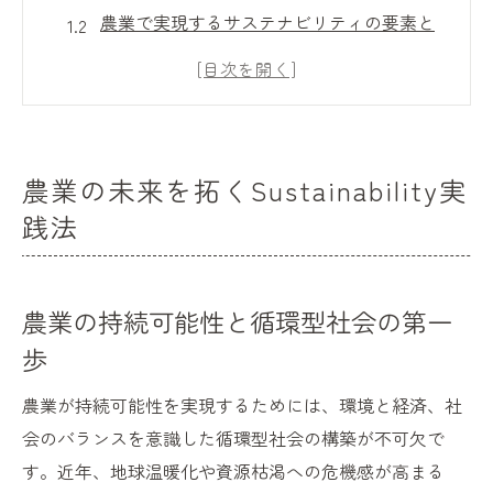
農業で実現するサステナビリティの要素と
は
農業が拓く環境に優しい地域社会の姿
農業によるサステナブルな未来への挑戦
農業におけるサステナビリティ戦略の基礎
農業の未来を拓くSustainability実
リジェネラティブ農業で始める新しい地球循環
践法
農業で再生を目指すリジェネラティブの考
え
農業の地球循環を支えるリジェネラティブ
農業の持続可能性と循環型社会の第一
手法
歩
農業現場での土壌再生と生態系保全の実践
農業が持続可能性を実現するためには、環境と経済、社
農業と気候変動対策を両立する新しい取組
会のバランスを意識した循環型社会の構築が不可欠で
み
す。近年、地球温暖化や資源枯渇への危機感が高まる
農業に根ざしたリジェネラティブの革新性