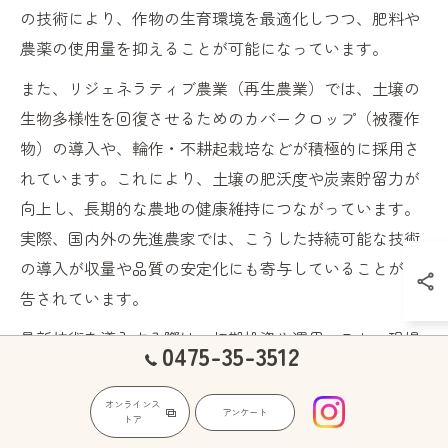
の技術により、作物の生育環境を最適化しつつ、肥料や
農薬の使用量を抑えることが可能になっています。
また、リジェネラティブ農業（再生農業）では、土壌の
生物多様性を回復させるためのカバークロップ（被覆作
物）の導入や、輪作・不耕起栽培などが積極的に採用さ
れています。これにより、土壌の肥沃度や炭素貯留力が
向上し、長期的な農地の健康維持につながっています。
実際、国内外の先進農家では、こうした持続可能な技術
の導入が収量や品質の安定化にも寄与していることが報
告されています。
最新技術を導入する際は、初期投資や運用コスト、現場
0475-35-3512
での人材育成といった課題も存在します。しかし、長期
的には省力化や収益性の向上、環境リスクの低減といっ
オンラインス
アンケート
トア
たメリットが大きく、持続可能な農業経営の実現に欠か