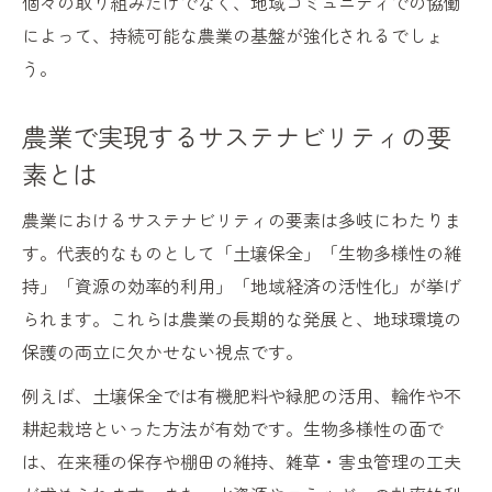
個々の取り組みだけでなく、地域コミュニティでの協働
農業と生態系サービスの最適なバランス
によって、持続可能な農業の基盤が強化されるでしょ
持続可能性を高める農業の技術戦略
う。
農業の持続可能性を高める最新技術
農業で実現するサステナビリティの要
農業現場でのスマート技術活用の実態
素とは
農業とイノベーションが生む環境配慮型モ
デル
農業におけるサステナビリティの要素は多岐にわたりま
農業の省力化と高品質化を両立する戦略
す。代表的なものとして「土壌保全」「生物多様性の維
農業とSustainabilityを支える技術革新
持」「資源の効率的利用」「地域経済の活性化」が挙げ
農業とSustainability成功のヒント集
られます。これらは農業の長期的な発展と、地球環境の
保護の両立に欠かせない視点です。
農業で持続可能性を実現する実践ポイント
農業とSustainabilityの成功要因を学ぶ
例えば、土壌保全では有機肥料や緑肥の活用、輪作や不
農業現場のサステナビリティ事例を徹底解
耕起栽培といった方法が有効です。生物多様性の面で
説
は、在来種の保存や棚田の維持、雑草・害虫管理の工夫