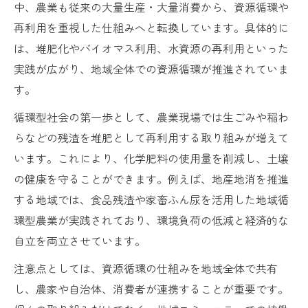
中、農業も従来の大量生産・大量消費から、資源循環や
環境を守る農業とは何かを解き明かす
再利用を重視した仕組みへと転換しています。具体的に
環境保全を実現する農業の重要ポイント
は、堆肥化やバイオマス利用、水資源の再利用といった
実践が広がり、地域全体での資源循環が推進されていま
農業と生物多様性を守るサステナブルな方
す。
法
農業が支えるエコシステムの基礎知識
循環型社会の第一歩として、農業現場では生ごみや稲わ
農業と環境配慮の両立を叶える具体策
らなどの残渣を堆肥として再利用する取り組みが増えて
います。これにより、化学肥料の使用量を削減し、土壌
農業と地球保全を結ぶ取り組みとは
の健康を守ることができます。例えば、地産地消を推進
エコシステムを活かした農業の魅力
する地域では、食品残渣や家畜ふん尿を活用した地域循
農業エコシステムが育む持続可能な環境
環型農業が実践されており、環境負荷の低減と経済的な
農業に活かすエコシステムの重要な役割
自立を両立させています。
農業とエコシステムが地域を支える理由
注意点としては、資源循環の仕組みを地域全体で共有
農業で広がる自然循環型エコシステムの価
し、農家や自治体、消費者が連携することが重要です。
値