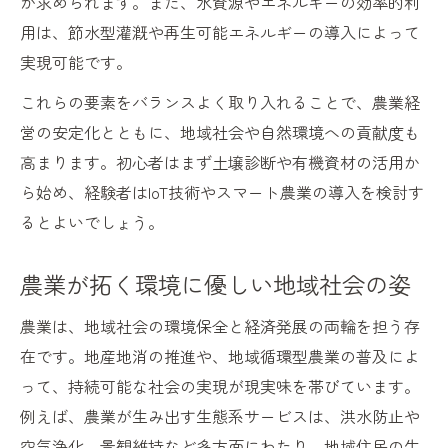
が求められます。また、水資源やエネルギーの効率的利
農業に根ざした持続可能な未来の作り方
用は、節水型灌漑や再生可能エネルギーの導入によって
農業従事者が参考にしたい工夫と戦略
実現可能です。
これらの要素をバランスよく取り入れることで、農業経
営の安定化とともに、地域社会や自然環境への貢献度も
高まります。初心者はまず土壌診断や有機資材の活用か
ら始め、経験者はIoT技術やスマート農業の導入を検討す
るとよいでしょう。
農業が拓く環境に優しい地域社会の姿
農業は、地域社会の環境保全と経済発展の両輪を担う存
在です。地産地消の推進や、地域循環型農業の普及によ
って、持続可能な社会の実現が現実味を帯びています。
例えば、農業が生み出す生態系サービスは、洪水防止や
空気浄化、景観維持など多方面にわたり、地域住民の生