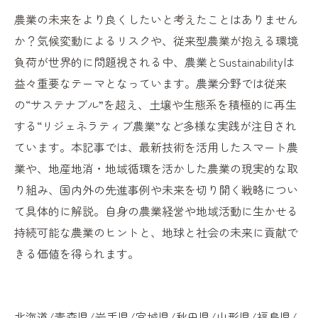
農業の未来をより良くしたいと考えたことはありません
か？気候変動によるリスクや、従来型農業が抱える環境
負荷が世界的に問題視される中、農業とSustainabilityは
益々重要なテーマとなっています。農業分野では従来
の“サステナブル”を超え、土壌や生態系を積極的に再生
する“リジェネラティブ農業”など多様な実践が注目され
ています。本記事では、最新技術を活用したスマート農
業や、地産地消・地域循環を活かした農業の現実的な取
り組み、国内外の先進事例や未来を切り開く戦略につい
て具体的に解説。自身の農業経営や地域活動に生かせる
持続可能な農業のヒントと、地球と社会の未来に貢献で
きる価値を得られます。
北海道/青森県/岩手県/宮城県/秋田県/山形県/福島県/