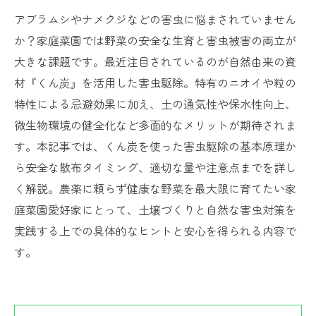
アブラムシやナメクジなどの害虫に悩まされていません
か？家庭菜園では野菜の安全な生育と害虫被害の両立が
大きな課題です。最近注目されているのが自然由来の資
材『くん炭』を活用した害虫駆除。特有のニオイや粒の
特性による忌避効果に加え、土の通気性や保水性向上、
微生物環境の健全化など多面的なメリットが期待されま
す。本記事では、くん炭を使った害虫駆除の基本原理か
ら安全な散布タイミング、適切な量や注意点までを詳し
く解説。農薬に頼らず健康な野菜を最大限に育てたい家
庭菜園愛好家にとって、土壌づくりと自然な害虫対策を
実践する上での具体的なヒントと安心を得られる内容で
す。