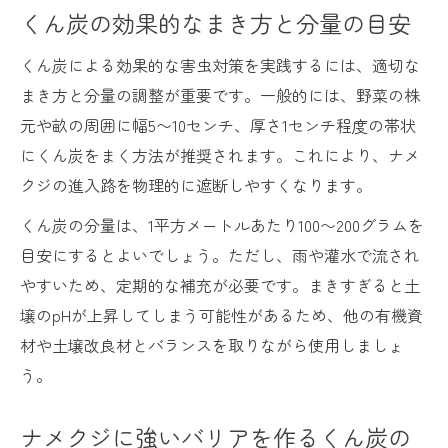
くん炭の効果的なまき方と分量の目安
くん炭を土にまく効果と虫害抑制の関係
くん炭で家庭菜園の生育環境を整えるコツ
くん炭による効果的な害虫対策を実践するには、適切な
まき方と分量の調整が重要です。一般的には、野菜の株
くん炭 効果を最大化する土壌管理の工夫
元や畝の周囲に幅5〜10センチ、厚さ1センチ程度の帯状
にくん炭をまく方法が推奨されます。これにより、ナメ
クジの進入路を物理的に遮断しやすくなります。
くん炭の分量は、1平方メートルあたり100〜200グラムを
目安にするとよいでしょう。ただし、雨や灌水で流され
やすいため、定期的な補充が必要です。まきすぎると土
壌のpHが上昇してしまう可能性があるため、他の有機資
材や土壌改良材とバランスを取りながら使用しましょ
う。
ナメクジに強いバリアを作るくん炭の