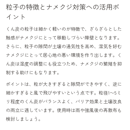
籾殻くん炭の適切な施用量とタイミング
粒子の特徴とナメクジ対策への活用ポ
籾殻燻炭 デメリットを防ぐ活用術
イント
くん炭を使う際のよくある失敗と対策
くん炭の粒子は細かく軽いのが特徴で、ざらざらとした
炭の性質と虫除けへの応用ポイント
触感がナメクジにとって移動しづらい障壁となります。
くん炭の性質が持つ虫除け効果の仕組み
さらに、粒子の隙間が土壌の通気性を高め、湿気を好む
炭による害虫忌避の原理をわかりやすく解
ナメクジにとって居心地の悪い環境を作り出します。く
説
ん炭は湿度の調整にも役立つため、ナメクジの繁殖を抑
くん炭 コガネムシ対策の実態とポイント
制する助けにもなります。
炭の物理的性質を生かした虫除け方法
ポイントは、粒が大きすぎると隙間ができやすく、逆に
くん炭 効果を活かす組み合わせ利用法
細かすぎると風で飛びやすいという点です。粒径1〜5ミ
くん炭で叶える健康な土壌と虫害予防
リ程度のくん炭がバランスよく、バリア効果と土壌改良
の両立に適しています。使用時は雨や強風後の再散布も
くん炭で土壌改良と虫害予防を実現する方
検討しましょう。
法
健康な土壌づくりに役立つくん炭の活用術