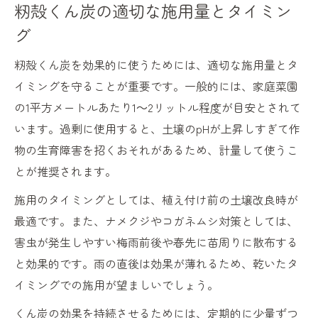
籾殻くん炭の適切な施用量とタイミン
グ
籾殻くん炭を効果的に使うためには、適切な施用量とタ
イミングを守ることが重要です。一般的には、家庭菜園
の1平方メートルあたり1～2リットル程度が目安とされて
います。過剰に使用すると、土壌のpHが上昇しすぎて作
物の生育障害を招くおそれがあるため、計量して使うこ
とが推奨されます。
施用のタイミングとしては、植え付け前の土壌改良時が
最適です。また、ナメクジやコガネムシ対策としては、
害虫が発生しやすい梅雨前後や春先に苗周りに散布する
と効果的です。雨の直後は効果が薄れるため、乾いたタ
イミングでの施用が望ましいでしょう。
くん炭の効果を持続させるためには、定期的に少量ずつ