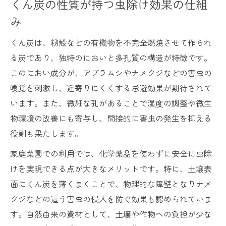
くん炭の性質が持つ虫除け効果の仕組
み
くん炭は、籾殻などの有機物を不完全燃焼させて作られ
る炭であり、独特のにおいと多孔質の構造が特徴です。
このにおい成分が、アブラムシやナメクジなどの害虫の
嗅覚を刺激し、近寄りにくくする忌避効果が期待されて
います。また、微細な孔があることで湿度の調整や微生
物環境の改善にも寄与し、間接的に害虫の発生を抑える
役割も果たします。
家庭菜園での利用では、化学薬品を使わずに安全に虫除
けを実現できる点が大きなメリットです。特に、土壌表
面にくん炭を薄くまくことで、物理的な障壁となりナメ
クジなどの這う害虫の侵入を防ぐ効果も認められていま
す。自然由来の資材として、土壌や作物への負担が少な