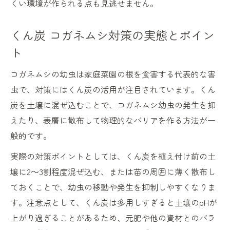
くい環境が作られる点も見逃せません。
くん炭 コガネムシ対策の実態とポイン
ト
コガネムシの幼虫は家庭菜園の根を食害する代表的な害
虫で、対策にはくん炭の活用が注目されています。くん
炭を土壌に混ぜ込むことで、コガネムシ幼虫の発生を抑
えたり、表層に散布して物理的なバリアを作る方法が一
般的です。
実際の対策ポイントとしては、くん炭を植え付け前の土
壌に2～3割程度混ぜ込む、または苗の周囲に薄く散布し
ておくことで、幼虫の移動や発生を抑制しやすくなりま
す。注意点として、くん炭は多用しすぎると土壌のpHが
上がり過ぎることがあるため、元肥や他の資材とのバラ