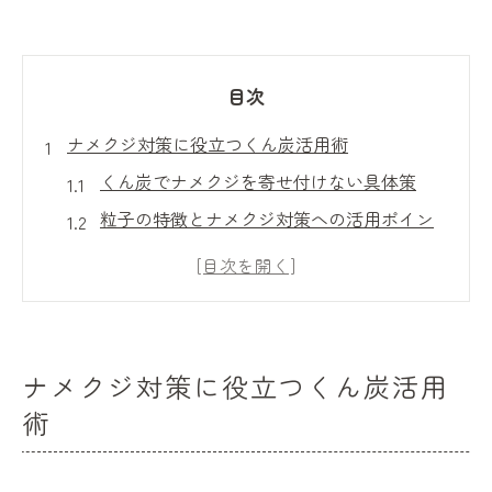
目次
ナメクジ対策に役立つくん炭活用術
くん炭でナメクジを寄せ付けない具体策
粒子の特徴とナメクジ対策への活用ポイン
ト
くん炭の効果的なまき方と分量の目安
ナメクジに強いバリアを作るくん炭の使い
方
ナメクジ対策に役立つくん炭活用
くん炭 ナメクジ対策の成功事例とコツ
術
安全な散布で引き出すくん炭の効果
くん炭の安全な散布タイミングと注意点