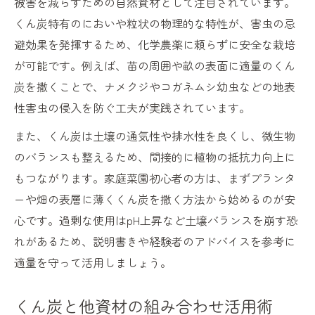
被害を減らすための自然資材として注目されています。
くん炭特有のにおいや粒状の物理的な特性が、害虫の忌
避効果を発揮するため、化学農薬に頼らずに安全な栽培
が可能です。例えば、苗の周囲や畝の表面に適量のくん
炭を撒くことで、ナメクジやコガネムシ幼虫などの地表
性害虫の侵入を防ぐ工夫が実践されています。
また、くん炭は土壌の通気性や排水性を良くし、微生物
のバランスも整えるため、間接的に植物の抵抗力向上に
もつながります。家庭菜園初心者の方は、まずプランタ
ーや畑の表層に薄くくん炭を撒く方法から始めるのが安
心です。過剰な使用はpH上昇など土壌バランスを崩す恐
れがあるため、説明書きや経験者のアドバイスを参考に
適量を守って活用しましょう。
くん炭と他資材の組み合わせ活用術