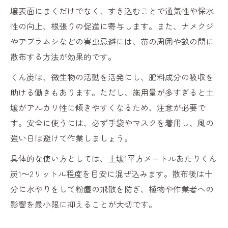
壌表面にまくだけでなく、すき込むことで通気性や保水
性の向上、根張りの促進に寄与します。また、ナメクジ
やアブラムシなどの害虫忌避には、苗の周囲や畝の間に
散布する方法が効果的です。
くん炭は、微生物の活動を活発にし、肥料成分の吸収を
助ける働きもあります。ただし、施用量が多すぎると土
壌がアルカリ性に傾きやすくなるため、注意が必要で
す。安全に使うには、必ず手袋やマスクを着用し、風の
強い日は避けて作業しましょう。
具体的な使い方としては、土壌1平方メートルあたりくん
炭1～2リットル程度を目安に混ぜ込みます。散布後は十
分に水やりをして粉塵の飛散を防ぎ、植物や作業者への
影響を最小限に抑えることが大切です。