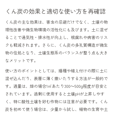
くん炭の効果と適切な使い方を再確認
くん炭の主な効果は、害虫の忌避だけでなく、土壌の物
理性改善や微生物環境の活性化にも及びます。土に混ぜ
ることで通気性・排水性が向上し、根腐れや病害のリス
クも軽減されます。さらに、くん炭の多孔質構造が微生
物の住処となり、土壌生態系のバランスが整う点も大き
なメリットです。
使い方のポイントとしては、播種や植え付けの際に土に
混ぜ込んだり、表層に薄く撒いたりする方法が一般的で
す。適量は、畑の場合1㎡あたり300～500g程度が目安と
されています。過剰に使用すると土壌pHが上昇しやす
く、特に酸性土壌を好む作物には注意が必要です。くん
炭を初めて使う場合は、少量から試し、植物の生育や土