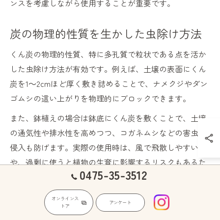
ンスを考慮しながら使用することが重要です。
炭の物理的性質を生かした虫除け方法
くん炭の物理的性質、特に多孔質で粒状である点を活か
した虫除け方法が有効です。例えば、土壌の表面にくん
炭を1～2cmほど厚く敷き詰めることで、ナメクジやダン
ゴムシの這い上がりを物理的にブロックできます。
また、鉢植えの場合は鉢底にくん炭を敷くことで、土壌
の通気性や排水性を高めつつ、コガネムシなどの害虫の
侵入も防げます。実際の使用時は、風で飛散しやすい点
や、過剰に使うと植物の生育に影響するリスクもあるた
0475-35-3512
め、適量を守りながら活用しましょう。
オンラインス
アンケート
くん炭 効果を活かす組み合わせ利用法
トア