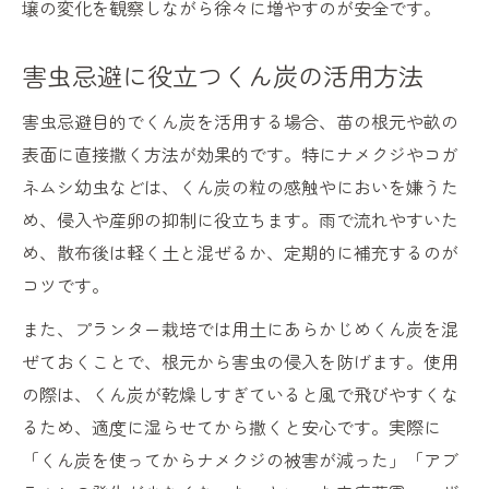
壌の変化を観察しながら徐々に増やすのが安全です。
害虫忌避に役立つくん炭の活用方法
害虫忌避目的でくん炭を活用する場合、苗の根元や畝の
表面に直接撒く方法が効果的です。特にナメクジやコガ
ネムシ幼虫などは、くん炭の粒の感触やにおいを嫌うた
め、侵入や産卵の抑制に役立ちます。雨で流れやすいた
め、散布後は軽く土と混ぜるか、定期的に補充するのが
コツです。
また、プランター栽培では用土にあらかじめくん炭を混
ぜておくことで、根元から害虫の侵入を防げます。使用
の際は、くん炭が乾燥しすぎていると風で飛びやすくな
るため、適度に湿らせてから撒くと安心です。実際に
「くん炭を使ってからナメクジの被害が減った」「アブ