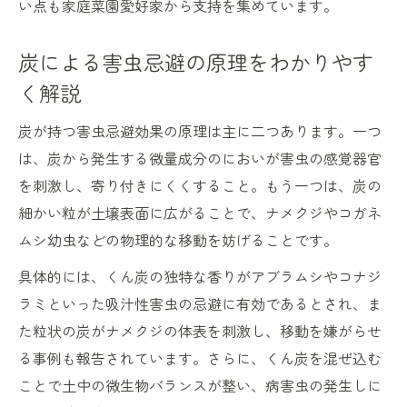
い点も家庭菜園愛好家から支持を集めています。
炭による害虫忌避の原理をわかりやす
く解説
炭が持つ害虫忌避効果の原理は主に二つあります。一つ
は、炭から発生する微量成分のにおいが害虫の感覚器官
を刺激し、寄り付きにくくすること。もう一つは、炭の
細かい粒が土壌表面に広がることで、ナメクジやコガネ
ムシ幼虫などの物理的な移動を妨げることです。
具体的には、くん炭の独特な香りがアブラムシやコナジ
ラミといった吸汁性害虫の忌避に有効であるとされ、ま
た粒状の炭がナメクジの体表を刺激し、移動を嫌がらせ
る事例も報告されています。さらに、くん炭を混ぜ込む
ことで土中の微生物バランスが整い、病害虫の発生しに