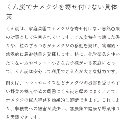
正しいくん炭のまき方で効果を最大化
くん炭でナメクジを寄せ付けない具体
くん炭 効果的な量と分布方法を解説
策
散布時に気をつけたいくん炭の危険性
くん炭は、家庭菜園でナメクジを寄せ付けない自然由来
くん炭の使い方と土壌へのメリット
の対策として注目されています。くん炭特有の燻した香
害虫を寄せ付けない家庭菜園の秘密
りや、粒のざらつきがナメクジの移動を妨げ、物理的・
くん炭で害虫を減らす家庭菜園の工夫
感覚的に忌避効果を発揮します。特に、化学薬品を使い
たくない方やペット・小さなお子様がいる家庭にとっ
くん炭と他資材の組み合わせ活用術
て、くん炭は安心して利用できる点が大きな魅力です。
くん炭の効果と適切な使い方を再確認
害虫忌避に役立つくん炭の活用方法
例えば、トマトやレタスなどナメクジの被害を受けやす
い野菜の株元や畝の周囲にくん炭を厚めにまくことで、
くん炭で家庭菜園の虫被害を予防する
ナメクジの侵入経路を効果的に遮断できます。これによ
籾殻くん炭のメリットと注意事項
り、収穫物への被害が減少し、無農薬で健康な野菜作り
籾殻くん炭のメリットとデメリット解説
を実践できます。
くん炭 メリットを活かす正しい使い方