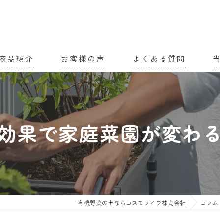
商品紹介
お客様の声
よくある質問
家
農
効果で家庭菜園が変わ
有
土
有
有機野菜の土ならコスモライフ株式会社
コラム