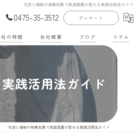
竹炭と植物の相乗効果で家庭菜園が変わる実践活用法ガイド
0475-35-3512
アンケート
当社の特徴
会社概要
ブログ
コラム
庭菜園
漫画特集
家
る実践活用法ガイド
機培養土
壌改良材
機肥料
竹炭と植物の相乗効果で家庭菜園が変わる実践活用法ガイド