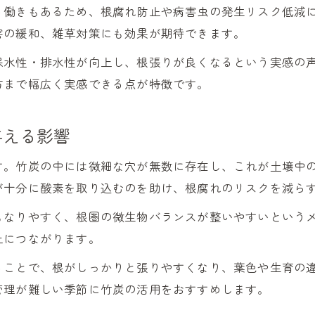
る働きもあるため、根腐れ防止や病害虫の発生リスク低減
竹炭を使った園芸で期待できる効果とは
害の緩和、雑草対策にも効果が期待できます。
園芸に最適な竹炭の選び方と使い方ガイド
保水性・排水性が向上し、根張りが良くなるという実感の
観葉植物や畑での竹炭活用アイデア集
方まで幅広く実感できる点が特徴です。
竹炭を使う園芸のメリットと注意点
園芸で竹炭を最大限活かす活用ポイント
与える影響
竹炭と植物の相乗効果を実感する方法
す。竹炭の中には微細な穴が無数に存在し、これが土壌中
竹炭と植物の相乗効果を体験するポイント
が十分に酸素を取り込むのを助け、根腐れのリスクを減ら
竹炭使用で植物の育ちが変わる実例紹介
もなりやすく、根圏の微生物バランスが整いやすいという
家庭菜園で竹炭効果を引き出すコツ
上につながります。
竹炭で収量アップを目指す実践的アプローチ
ることで、根がしっかりと張りやすくなり、葉色や生育の
観葉植物にも使える竹炭活用の工夫
管理が難しい季節に竹炭の活用をおすすめします。
雑草対策にも竹炭を活かす新発想