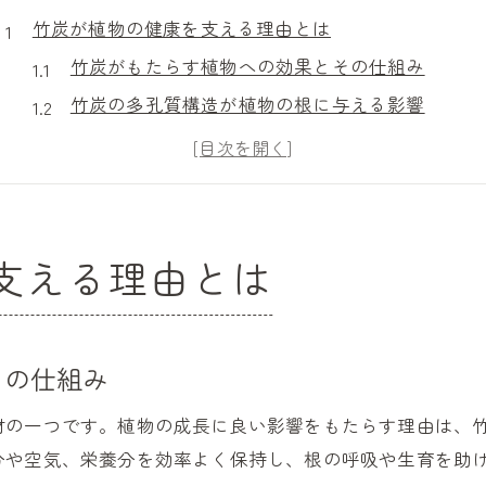
竹炭が植物の健康を支える理由とは
竹炭がもたらす植物への効果とその仕組み
竹炭の多孔質構造が植物の根に与える影響
竹炭と植物の相乗効果を科学的に解説
竹炭で植物の生育環境がどう変わるか
竹炭が肥料効果を高める理由とその実感
土に混ぜるだけで変わる竹炭活用のコツ
支える理由とは
竹炭を土に混ぜる際の適切な分量と方法
竹炭を土壌に加えることで得られる効果
竹炭と土を混ぜるタイミングと注意点
その仕組み
竹炭を使った土壌改良の具体的なコツ
材の一つです。植物の成長に良い影響をもたらす理由は、
竹炭を土に混ぜることで雑草対策も可能
分や空気、栄養分を効率よく保持し、根の呼吸や生育を助
園芸で目指すなら竹炭の効果的な使い方