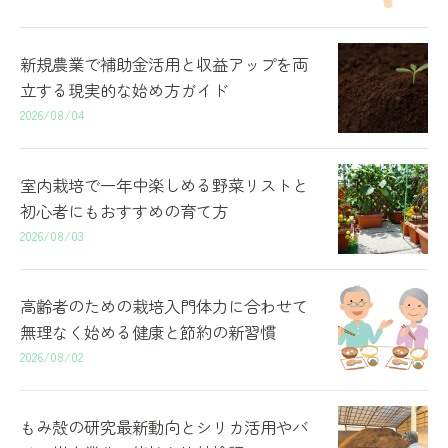
新規農業で補助金活用と収益アップを両
立する現実的な始め方ガイド
2026/08/04
室内栽培で一年中楽しめる野菜リストと
初心者にもおすすめの育て方
2026/08/03
高齢者のための栽培入門体力に合わせて
無理なく始める健康と節約の新習慣
2026/08/02
もみ殻の研究最新動向とシリカ活用やバ