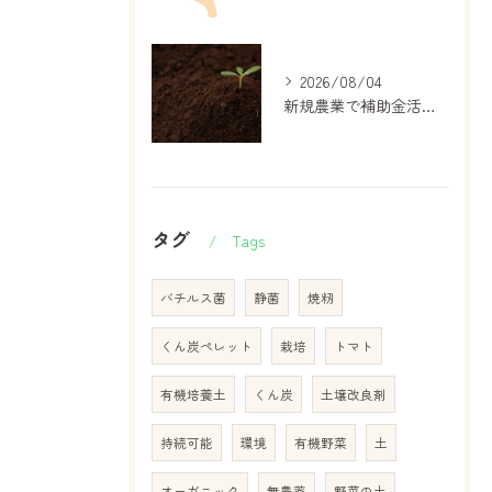
2026/08/04
新規農業で補助金活用と収益アップを両立する現実的な始め方ガイド
タグ
Tags
バチルス菌
静菌
焼籾
くん炭ペレット
栽培
トマト
有機培養土
くん炭
土壌改良剤
持続可能
環境
有機野菜
土
オーガニック
無農薬
野菜の土