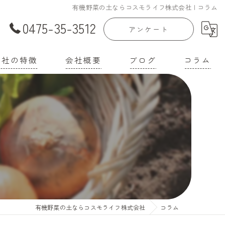
有機野菜の土ならコスモライフ株式会社 | コラム
0475-35-3512
アンケート
当社の特徴
会社概要
ブログ
コラム
庭菜園
漫画特集
家
機培養土
壌改良材
機肥料
有機野菜の土ならコスモライフ株式会社
コラム