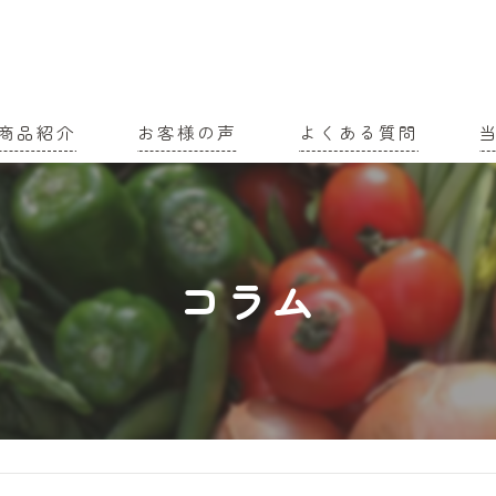
商品紹介
お客様の声
よくある質問
家
農
コラム
有
土
有