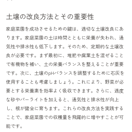
理
長期にわたって健康な土を保つ方法
土壌の改良方法とその重要性
家庭菜園の土選びとその活用法
家庭菜園を成功させるための鍵は、適切な土壌改良にあ
家庭菜園の土選びで収穫を楽しむ
ります。家庭菜園の土は時間とともに栄養が失われ、通
健康な野菜を育てるための土壌の秘密
気性や排水性も低下します。そのため、定期的な土壌改
良が必要です。まず最初に、堆肥や腐葉土を混ぜること
で有機物を補い、土の栄養バランスを整えることが重要
です。次に、土壌のpHバランスを調整するために石灰を
使用することも考慮しましょう。これにより、野菜が必
要とする栄養素を効率よく吸収できます。さらに、適度
な砂やパーライトを加えると、通気性と排水性が向上
し、根が健全に育ちます。これらの改良方法を実践する
ことで、家庭菜園での収穫量を飛躍的に増やすことが可
能です。