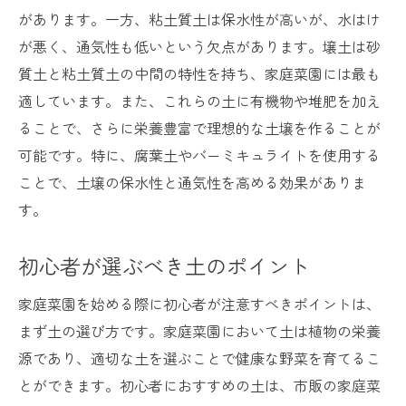
があります。一方、粘土質土は保水性が高いが、水はけ
土の保水力と栄養供給を高める方法
が悪く、通気性も低いという欠点があります。壌土は砂
家庭菜園の土土壌改良と栄養補給のポイント
質土と粘土質土の中間の特性を持ち、家庭菜園には最も
土壌改良の基本とその効果
適しています。また、これらの土に有機物や堆肥を加え
家庭菜園に必要な栄養素の供給方法
ることで、さらに栄養豊富で理想的な土壌を作ることが
効果的な土壌改良材の選び方
可能です。特に、腐葉土やバーミキュライトを使用する
ことで、土壌の保水性と通気性を高める効果がありま
有機肥料の利用方法とその効果
す。
家庭菜園の土壌改良スケジュール
土壌改良と栄養補給で健康な野菜を育てる
初心者が選ぶべき土のポイント
家庭菜園のプロが教える土の選び方と管理方法
家庭菜園を始める際に初心者が注意すべきポイントは、
プロが推奨する家庭菜園土の選び方
まず土の選び方です。家庭菜園において土は植物の栄養
土の管理で野菜の成長を促進する方法
源であり、適切な土を選ぶことで健康な野菜を育てるこ
プロの技術で土壌を改良するコツ
とができます。初心者におすすめの土は、市販の家庭菜
季節ごとの土の管理方法