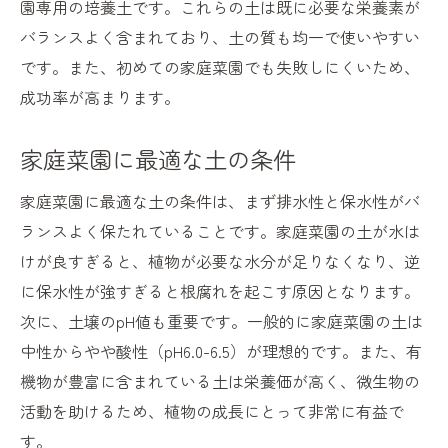
園専用の培養土です。これらの土は既に必要な栄養素が
土壌診断とその結果からの改善策
バランスよく含まれており、土の質も均一で使いやすい
プロが実践する家庭菜園の土選びの秘訣
です。また、初めての家庭菜園でも失敗しにくいため、
家庭菜園の土選びで失敗しないためのヒント
成功率が高まります。
家庭菜園の土選びで犯しがちなミス
家庭菜園に最適な土の条件
失敗しないための土の選び方
土の選び方で避けるべきポイント
家庭菜園に最適な土の条件は、まず排水性と保水性がバ
ランスよく保たれていることです。家庭菜園の土が水は
初心者が直面する土の問題とその解決策
けが良すぎると、植物が必要な水分が足りなくなり、逆
失敗を避けるための土壌改良の基本
に保水性が強すぎると根腐れを起こす原因となります。
家庭菜園の成功を左右する土の選び方
次に、土壌のpH値も重要です。一般的に家庭菜園の土は
充実した家庭菜園生活健康な野菜を育てる土の
中性からやや酸性（pH6.0-6.5）が理想的です。また、有
秘密
機物が豊富に含まれている土は栄養価が高く、微生物の
健康な野菜を育てるための土作りの秘訣
活動を助けるため、植物の成長にとって非常に有益で
充実した家庭菜園生活を送るための土の管
す。