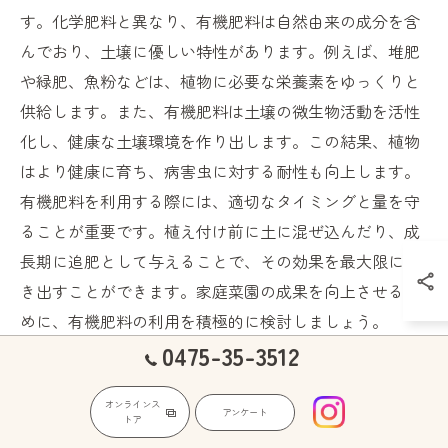
す。化学肥料と異なり、有機肥料は自然由来の成分を含
んでおり、土壌に優しい特性があります。例えば、堆肥
や緑肥、魚粉などは、植物に必要な栄養素をゆっくりと
供給します。また、有機肥料は土壌の微生物活動を活性
化し、健康な土壌環境を作り出します。この結果、植物
はより健康に育ち、病害虫に対する耐性も向上します。
有機肥料を利用する際には、適切なタイミングと量を守
ることが重要です。植え付け前に土に混ぜ込んだり、成
長期に追肥として与えることで、その効果を最大限に引
き出すことができます。家庭菜園の成果を向上させるた
めに、有機肥料の利用を積極的に検討しましょう。
0475-35-3512
家庭菜園の土壌改良スケジュール
オンラインス
アンケート
トア
家庭菜園を成功させるためには、計画的な土壌改良が欠