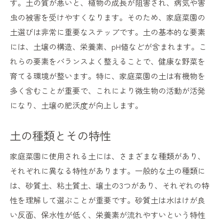
す。土の質が悪いと、植物の成長が阻害され、病気や害
家庭菜園初心者必見最適な土の選び方
虫の被害を受けやすくなります。そのため、家庭菜園の
初心者におすすめの家庭菜園土
土選びは非常に重要なステップです。土の基本的な要素
市販の土の選び方と注意点
には、土壌の構造、栄養素、pH値などが含まれます。こ
初めての家庭菜園に適した土壌改良方法
れらの要素をバランスよく整えることで、健康な野菜を
簡単に始められる家庭菜園の土作り
育てる環境が整います。特に、家庭菜園の土は有機物を
初心者が避けるべき土の問題点
多く含むことが重要で、これにより微生物の活動が活発
家庭菜園土の選び方で失敗しないためのコ
になり、土壌の肥沃度が向上します。
ツ
土の種類とその特性
理想的な土を見つけて家庭菜園の収穫を増やす
収穫量を増やすための土壌改良方法
家庭菜園に使用される土には、さまざまな種類があり、
理想的な土壌の条件とその達成方法
それぞれに異なる特性があります。一般的な土の種類に
は、砂質土、粘土質土、壌土の3つがあり、それぞれの特
収穫を最大化するための土の管理
性を理解して選ぶことが重要です。砂質土は水はけが良
家庭菜園の土壌診断とその改善策
い反面、保水性が低く、栄養素が流れやすいという特性
最適な土選びで実現する豊かな収穫