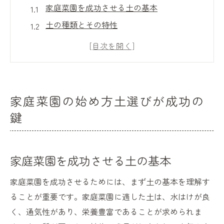
家庭菜園を成功させる土の基本
土の種類とその特性
初心者が選ぶべき土のポイント
家庭菜園に最適な土の条件
土壌の改良方法とその重要性
土の選び方で収穫量を増やす方法
家庭菜園の始め方土選びが成功の
健康な野菜を育てるための家庭菜園土の基本
鍵
健康な野菜に必要な土の成分
家庭菜園の土壌pHとその調整方法
家庭菜園を成功させる土の基本
水はけの良い土を作るテクニック
有機質の重要性とその供給方法
家庭菜園を成功させるためには、まず土の基本を理解す
家庭菜園における土の病害管理
ることが重要です。家庭菜園に適した土は、水はけが良
く、通気性があり、栄養豊富であることが求められま
健康な土を保つための注意点