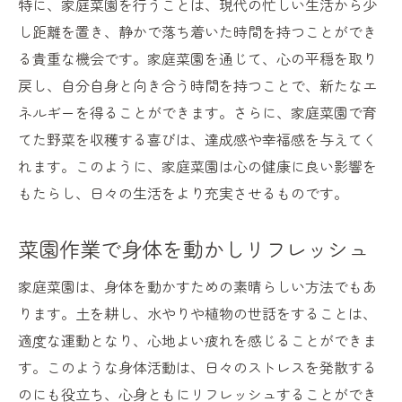
特に、家庭菜園を行うことは、現代の忙しい生活から少
失敗しにくい野菜の特徴とは
し距離を置き、静かで落ち着いた時間を持つことができ
家庭菜園初心者向けの野菜一覧
る貴重な機会です。家庭菜園を通じて、心の平穏を取り
戻し、自分自身と向き合う時間を持つことで、新たなエ
家庭菜園で成功を目指す初めの一歩
ネルギーを得ることができます。さらに、家庭菜園で育
季節ごとの家庭菜園で育てたいおすすめ作物リ
てた野菜を収穫する喜びは、達成感や幸福感を与えてく
スト
れます。このように、家庭菜園は心の健康に良い影響を
春に植えるべき野菜とその理由
もたらし、日々の生活をより充実させるものです。
夏に収穫できる家庭菜園の魅力
秋冬の家庭菜園に適した野菜たち
菜園作業で身体を動かしリフレッシュ
季節ごとの作物選びのポイント
家庭菜園は、身体を動かすための素晴らしい方法でもあ
栽培時期と収穫時期を理解する
ります。土を耕し、水やりや植物の世話をすることは、
季節の変化を楽しむ家庭菜園
適度な運動となり、心地よい疲れを感じることができま
家庭菜園を成功に導く土づくりと基本の手入れ
す。このような身体活動は、日々のストレスを発散する
方法
のにも役立ち、心身ともにリフレッシュすることができ