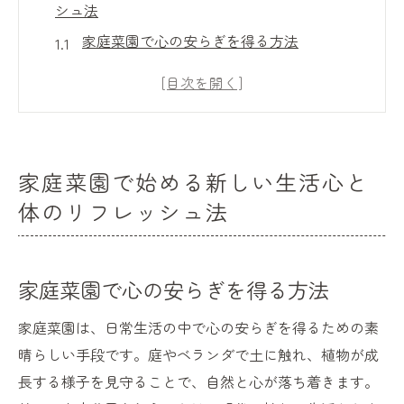
シュ法
家庭菜園で心の安らぎを得る方法
菜園作業で身体を動かしリフレッシュ
自然との触れ合いがもたらすリラックス効
果
家庭菜園を通じたストレス軽減のすすめ
家庭菜園で始める新しい生活心と
自分だけの癒しの空間を作るコツ
体のリフレッシュ法
日々の生活に家庭菜園を取り入れるメリッ
ト
家庭菜園初心者でも安心！簡単に育てられる野
家庭菜園で心の安らぎを得る方法
菜の選び方
家庭菜園は、日常生活の中で心の安らぎを得るための素
初心者におすすめの野菜トップ5
晴らしい手段です。庭やベランダで土に触れ、植物が成
簡単に育てられるハーブ選び
長する様子を見守ることで、自然と心が落ち着きます。
家庭菜園成功の鍵は土と種選び