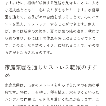
毎日の変化が楽しみになる家庭菜園
ます。特に、植物が成長する過程を見守ることは、大き
ベランダでできる家庭菜園スペースを有効活用
な達成感とともに、心に安らぎをもたらします。家庭菜
するアイデア
園を通じて、四季折々の自然を感じることで、心のバラ
ンスを整え、リフレッシュすることができます。例え
限られたスペースでの家庭菜園の工夫
ば、春には新芽の力強さ、夏には葉の緑の濃さ、秋には
ベランダに最適なプランターの選び方
収穫の喜び、冬には土の休息を感じ取ることができま
狭いスペースで効率的に野菜を育てる
す。このような自然のサイクルに触れることで、心の安
家庭菜園で使いたい省スペースのアイデア
らぎがもたらされるのです。
ベランダを彩る家庭菜園のデザイン
高さを利用した縦型家庭菜園のすすめ
家庭菜園を通じたストレス軽減のすす
家庭菜園を通して家族や友人との絆を深める方
め
法
家庭菜園は、心身のストレスを和らげるための有効な手
家庭菜園を通じた共同作業の楽しさ
段です。特に、土を耕し、種を植え、水をやるといった
家族で楽しむ家庭菜園イベント
シンプルな作業は、心を落ち着ける効果があります。こ
収穫を共有して家族の絆を深める