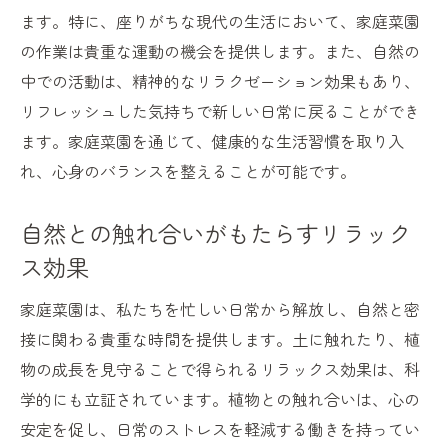
理想的な土壌の作り方を学ぶ
ます。特に、座りがちな現代の生活において、家庭菜園
家庭菜園における基本のメンテナンス
の作業は貴重な運動の機会を提供します。また、自然の
中での活動は、精神的なリラクゼーション効果もあり、
健康的な土を維持するためのヒント
リフレッシュした気持ちで新しい日常に戻ることができ
家庭菜園の成功は土から始まる
ます。家庭菜園を通じて、健康的な生活習慣を取り入
持続可能な土づくりの方法
れ、心身のバランスを整えることが可能です。
家庭菜園のための肥料選び
家庭菜園で楽しむ野菜作り成長の喜びを感じる
自然との触れ合いがもたらすリラック
瞬間
ス効果
芽が出る喜びとその観察ポイント
家庭菜園は、私たちを忙しい日常から解放し、自然と密
初めての収穫を楽しむ感動体験
接に関わる貴重な時間を提供します。土に触れたり、植
野菜の成長過程とその魅力
物の成長を見守ることで得られるリラックス効果は、科
家庭菜園の成果を共有する楽しみ
学的にも立証されています。植物との触れ合いは、心の
成長を間近で感じる家庭菜園の魅力
安定を促し、日常のストレスを軽減する働きを持ってい