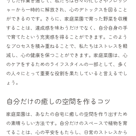
うした作業を通じて、私たちは日々の忙しさやプレッシ
家庭菜園がもたらすコミュニケーションの
ャーから一時的に解放され、心のデトックスを図ること
場
ができるのです。さらに、家庭菜園で育った野菜を収穫
家庭菜園での新しい出会いと交流
することは、達成感を味わうだけでなく、自分自身の手
で育てたという充実感を得ることができます。このよう
友人を招いての家庭菜園パーティー
なプロセスを積み重ねることで、私たちはストレスを軽
未来を育てる家庭菜園で健康的なライフスタイ
減し、心の健康を保つことができます。家庭菜園は、心
ルを実現しよう
のケアをするためのライフスタイルの一部として、多く
家庭菜園で手に入れる安全で新鮮な野菜
の人々にとって重要な役割を果たしていると言えるでし
健康を育む家庭菜園のライフスタイル
ょう。
自給自足を目指す家庭菜園のススメ
家庭菜園で栄養価の高い食生活を
自分だけの癒しの空間を作るコツ
自然とともに暮らす家庭菜園ライフ
家庭菜園は、あなたの自宅に癒しの空間を作り出すため
家庭菜園がもたらす心と体の健康効果
の素晴らしい方法です。自分だけのスペースで植物を育
てることは、心の平安をもたらし、日常のストレスから