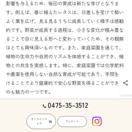
影響を与えるため、毎回の育成は新たな学びとなりま
す。例えば、春に植えたレタスは、日差しを受けて勢い
よく葉を広げ、見る見るうちに成長していく様子は感動
的です。野菜が成長する過程は、小さな変化が積み重な
ることで目に見える形へと変わっていくため、その観察
はとても興味深いものです。また、家庭菜園を通じて、
植物の生命力や自然のリズムを体感することができ、植
物との共生を実感します。特に、家庭菜園では化学肥料
や農薬を使用しない自然な育成が可能であり、手間をか
けることでより健康的で安心な野菜を得ることができる
のも魅力の一つです。
0475-35-3512
家庭菜園の成果を共有する楽しみ
オンラインス
家庭菜園で育てた野菜は、収穫の喜びを家族や友人と共
アンケート
トア
有するのが一つの楽しみです。新鮮な野菜を使った料理