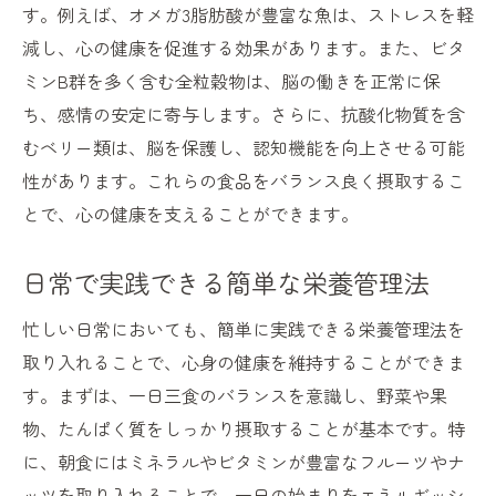
健康食で心豊かな生活を実現する方法
す。例えば、オメガ3脂肪酸が豊富な魚は、ストレスを軽
減し、心の健康を促進する効果があります。また、ビタ
精神の充実を促す食事の取り入れ方
ミンB群を多く含む全粒穀物は、脳の働きを正常に保
健康食がもたらす心の変化とその理由
ち、感情の安定に寄与します。さらに、抗酸化物質を含
日々の食事で心を豊かにするためのヒント
むベリー類は、脳を保護し、認知機能を向上させる可能
心の健康を支えるための食事の役割
性があります。これらの食品をバランス良く摂取するこ
健康食が日常生活に与えるポジティブな影
とで、心の健康を支えることができます。
響
健康な食生活がもたらす心の安らぎ
日常で実践できる簡単な栄養管理法
日常に取り入れたい健康的な食事のヒント
忙しい日常においても、簡単に実践できる栄養管理法を
簡単に始められる健康食習慣の第一歩
取り入れることで、心身の健康を維持することができま
毎日の食卓を彩る健康的なメニュー提案
す。まずは、一日三食のバランスを意識し、野菜や果
日常的に取り組むべき食事改善のステップ
物、たんぱく質をしっかり摂取することが基本です。特
少しの工夫で実現する健康食の工夫
に、朝食にはミネラルやビタミンが豊富なフルーツやナ
ッツを取り入れることで、一日の始まりをエネルギッシ
忙しい毎日でも続けやすい健康的な食事の