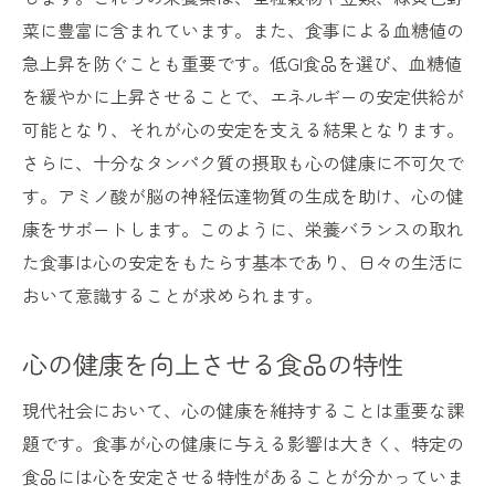
健康食で心を整えるための具体的な方法
菜に豊富に含まれています。また、食事による血糖値の
急上昇を防ぐことも重要です。低GI食品を選び、血糖値
身体の免疫力を高める食事の取り入れ方
を緩やかに上昇させることで、エネルギーの安定供給が
ストレスを軽減する食事とその効能
可能となり、それが心の安定を支える結果となります。
日常で簡単に実践できる健康バランスの保
さらに、十分なタンパク質の摂取も心の健康に不可欠で
ち方
す。アミノ酸が脳の神経伝達物質の生成を助け、心の健
心身の健康を守るための食事選びの重要性
康をサポートします。このように、栄養バランスの取れ
健康を保つために避けたい食品とは
た食事は心の安定をもたらす基本であり、日々の生活に
心身の健康を支える食材の選び方
おいて意識することが求められます。
食事がメンタルヘルスに与える影響を理解
する
心の健康を向上させる食品の特性
食材選びが及ぼす長期的な健康への影響
現代社会において、心の健康を維持することは重要な課
心身の健康を守るための食事計画の立て方
題です。食事が心の健康に与える影響は大きく、特定の
健康食が生活に及ぼす総合的なメリット
食品には心を安定させる特性があることが分かっていま