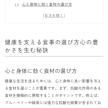
心と身体に効く食材の選び方
栄養バランスの取れた食事がもたらす心の
安定
心の健康を向上させる食品の特性
日常で実践できる簡単な栄養管理法
健康を支える食事の選び方心の豊
精神的健康をサポートする食材の活用法
かさを生む秘訣
健康食が心に与える影響の科学
忙しい現代人のための健康的な食生活のポイン
ト
心と身体に効く食材の選び方
時間をかけずにできる健康的な食事の準備
健康な生活を送るためには、心と身体に良い影響を与え
法
る食材を選ぶことが重要です。まず、抗酸化作用のある
忙しい人でも続けられる簡単な栄養法
食材を積極的に摂取することがポイントです。例えば、
現代社会での食事選びのコツ
ブルーベリーや緑茶には強力な抗酸化物質が含まれてお
スケジュールに合った健康食の取り入れ方