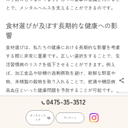
とで、メンタルヘルスを支えることができるのです。
食材選びが及ぼす長期的な健康への影
響
食材選びは、私たちの健康における長期的な影響を考慮
する際に非常に重要です。正しい選択をすることで、生
活習慣病のリスクを低下させることができます。例え
ば、加工食品や砂糖の過剰摂取を避け、新鮮な野菜や果
物、未精製の穀物を取り入れることで、肥満や糖尿病、
高血圧といった健康問題を予防することが可能です。ま
た、抗酸化物質を多く含む食材は、老化の進行を遅ら
0475-35-3512
せ、免疫力を高める助けとなります。食材の選択は、単
なる食事の質を高めるだけでなく、心身の健康の維持に
オンラインス
アンケート
トア
おいても大きな役割を果たします。意識的な選び方が、