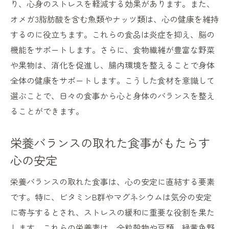
り、心身のストレスを軽減する効果があります。また、
短時間で栄養を摂取するための工夫
オメガ3脂肪酸を含む魚類やナッツ類は、心の健康を維持
するのに役立ちます。これらの食品は炎症を抑え、脳の
日常生活における健康食の時短テクニック
機能をサポートします。さらに、食物繊維が豊富な野菜
心と身体が喜ぶ健康食で生活に彩りを添えよう
や果物は、消化を促進し、腸内環境を整えることで身体
五感を刺激するカラフルな健康食の選び方
全体の健康をサポートします。こうした食材を意識して
味覚だけでなく、心にも訴えるレシピ
選ぶことで、日々の食事から心と身体のバランスを整え
心地よい食事時間を演出する健康食の提案
ることができます。
心と体の不調を整える美味しい食事法
日々の活力を生むための食材の組み合わせ
栄養バランスの取れた食事がもたらす
健康食がもたらすライフスタイルの変革
心の安定
食生活で心身のバランスを整える健康の極意
栄養バランスの取れた食事は、心の安定に直結する要素
心と体の調和を目指す食事の基本
です。特に、ビタミンB群やマグネシウムは気分の安定
バランスの取れた食事がもたらす長期的な
に寄与するとされ、ストレスの緩和に重要な役割を果た
健康効果
します。これらの栄養素は、全粒穀物や豆類、緑黄色野