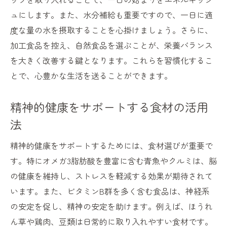
ュにします。また、水分補給も重要ですので、一日に適
工夫
度な量の水を摂取することを心掛けましょう。さらに、
日常生活に溶け込む健康食の取り入れ方
加工食品を控え、自然食品を選ぶことが、栄養バランス
健康的な食事が心にもたらすポジティブな影響
を大きく改善する鍵となります。これらを習慣化するこ
心の健康を促進する食事の科学的根拠
とで、心豊かな生活を送ることができます。
食事が心に与えるポジティブな影響とは
心を豊かにする健康食の心理的効果
精神的健康をサポートする食材の活用
健康的な食事がもたらすメンタルの変化
法
心の安定を支える食事の選び方
精神的健康をサポートするためには、食材選びが重要で
食事がもたらす心の健康への長期的影響
す。特にオメガ3脂肪酸を豊富に含む青魚やクルミは、脳
の健康を維持し、ストレスを軽減する効果が期待されて
います。また、ビタミンB群を多く含む食品は、神経系
の安定を促し、精神の安定を助けます。例えば、ほうれ
ん草や鶏肉、豆類は日常的に取り入れやすい食材です。