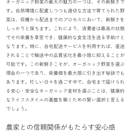
オーガニック野菜の最大の魅力の一つは、その新鮮さで
地域コミュニティと連携したオーガニック
す。自然環境に配慮しつつも適切な方法で育てられた野
提供
菜は、収穫から配送までのプロセスにおいて、新鮮さを
消費者のニーズに応える柔軟なシステム
しっかりと保ちます。これにより、消費者は最高の状態
オーガニック野菜を通じた健康意識の向上
でその栄養を享受でき、健康的な食生活を送る手助けと
家庭でのオーガニックの始め方
なります。特に、自宅配送サービスを利用すれば、直送
されることで輸送中の品質劣化を最小限に抑えることが
オーガニック自宅配送が地域経済に与えるポジ
可能です。この新鮮さこそが、オーガニック野菜を選ぶ
ティブな影響
理由の一つであり、栄養価を最大限に引き出す秘訣でも
地域農家を支えるオーガニック配送
あります。忙しい日々を過ごす中で、自宅まで届けられ
地元経済の活性化に寄与するオーガニック
る安心・安全なオーガニック食材を選ぶことは、健康的
消費者と生産者をつなぐ新しい架け橋
なライフスタイルの基盤を築くための賢い選択と言える
地域で育むサステナブルな農業
でしょう。
オーガニック市場の拡大と地域の発展
顔が見える生産者との新たな関係性
農家との信頼関係がもたらす安心感