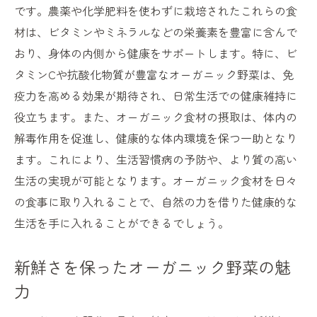
オーガニック自宅配送の新しいスタイルで広が
です。農薬や化学肥料を使わずに栽培されたこれらの食
る可能性
材は、ビタミンやミネラルなどの栄養素を豊富に含んで
地域を超えて広がるオーガニックネットワ
おり、身体の内側から健康をサポートします。特に、ビ
ーク
タミンCや抗酸化物質が豊富なオーガニック野菜は、免
疫力を高める効果が期待され、日常生活での健康維持に
サステナブルな配送システムの構築
役立ちます。また、オーガニック食材の摂取は、体内の
未来を見据えたオーガニック市場の展望
解毒作用を促進し、健康的な体内環境を保つ一助となり
新しいライフスタイルを提案するオーガニ
ます。これにより、生活習慣病の予防や、より質の高い
ック
生活の実現が可能となります。オーガニック食材を日々
配送システムの進化がもたらす変革
の食事に取り入れることで、自然の力を借りた健康的な
消費者の声を反映したサービスの発展
生活を手に入れることができるでしょう。
新鮮なオーガニック野菜がもっと身近になる理
由
新鮮さを保ったオーガニック野菜の魅
手軽に始めるオーガニックライフのすすめ
力
自宅配送で手に入れる新鮮さの秘密