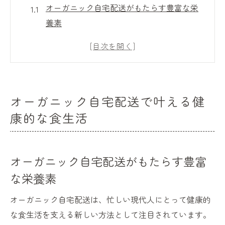
オーガニック自宅配送がもたらす豊富な栄
養素
化学物質を避けた食生活の大切さ
オーガニック食材で健康を維持する方法
新鮮さを保ったオーガニック野菜の魅力
農家との信頼関係がもたらす安心感
オーガニック自宅配送で叶える健
オーガニック自宅配送を選ぶ理由
康的な食生活
自宅で楽しむオーガニック食材の新しい時代
オーガニック食材がもたらす味わい
オーガニック自宅配送がもたらす豊富
自宅で簡単に調理できるオーガニックメニ
ュー
な栄養素
忙しい人でも手軽に取り入れられるオーガ
オーガニック自宅配送は、忙しい現代人にとって健康的
ニック生活
な食生活を支える新しい方法として注目されています。
オーガニック配送サービスの使い方ガイド