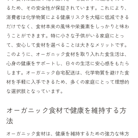
トレーサビリティで保証された産地
るため、その安全性が保証されています。これにより、
自宅配送でも新鮮を保つ工夫
消費者は化学物質による健康リスクを大幅に低減できる
だけでなく、食材本来の風味や栄養素をしっかりと味わ
生産者と消費者の距離を縮めるシステム
うことができます。特に小さな子供がいる家庭にとっ
安全性を追求するオーガニック基準
て、安心して食材を選べることは大きなメリットです。
消費者の信頼を得るための取り組み
このように、オーガニック食材を取り入れた食生活は、
自然の恵みをそのままにオーガニック食材がド
心身の健康をサポートし、日々の生活に安心感をもたら
アまで届く
します。オーガニック自宅配送は、化学物質を避けた食
収穫から配達までのスムーズな流れ
材を手軽に入手できるため、多くの家庭にとって理想的
オーガニック食材の新鮮さを保つ秘訣
な選択肢となっています。
届けられる自然の恵みとその価値
オーガニック食材で健康を維持する方
直送だからこそ味わえる本物の味
法
配送サービスで実現する旬の楽しみ方
自然の恵みをすべての家庭に届ける
オーガニック食材は、健康を維持するための強力な味方