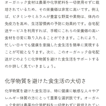
オーガニック食材は農薬や化学肥料を一切使用せずに栽
自宅でのオーガニックパーティーの提案
培されているため、その栄養価は非常に高いです。例え
家族で楽しむオーガニック食材の魅力
ば、ビタミンやミネラルが豊富な野菜や果物は、体内の
免疫力を高め、生活習慣病の予防に効果的です。自宅配
忙しいあなたにオーガニック食材の自宅配送が
送サービスを利用すれば、手軽にこれらの栄養価の高い
便利な理由
食材を日常に取り入れることができます。これにより、
オーガニック自宅配送で時短を実現
忙しい日々でも健康を意識した食生活を簡単に実現する
忙しい人に嬉しい配達サービスのプラン
ことが可能となります。次に、このオーガニック自宅配
ワンストップで手に入るオーガニック食材
送がどのように化学物質を避けた食生活をサポートする
仕事帰りに買い物不要の便利さ
のか詳しく見ていきましょう。
オーガニック定期便の利用メリット
健康的な生活をサポートするサービス
化学物質を避けた食生活の大切さ
オーガニック自宅配送がもたらす安全と安心の
化学物質を避けた食生活は、特に健康に敏感な人々やア
理由
レルギー体質の方にとって重要な選択肢です。オーガニ
無農薬だからこそ安心できる食品選び
ック食材は農薬や化学肥料を一切使わずに栽培されてい