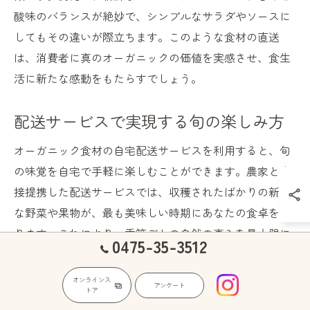
酸味のバランスが絶妙で、シンプルなサラダやソースに
してもその違いが際立ちます。このような食材の直送
は、消費者に真のオーガニックの価値を実感させ、食生
活に新たな感動をもたらすでしょう。
配送サービスで実現する旬の楽しみ方
オーガニック食材の自宅配送サービスを利用すると、旬
の味覚を自宅で手軽に楽しむことができます。農家と直
接提携した配送サービスでは、収穫されたばかりの新鮮
な野菜や果物が、最も美味しい時期にあなたの食卓を彩
ります。これにより、季節ごとの自然の恵みを最大限に
0475-35-3512
活用しながら、健康的な食生活を実現することが可能で
す。特に、オーガニック食材は化学肥料や農薬を使用せ
オンラインス
アンケート
トア
ずに生産されるため、安心して家族全員で楽しむことが