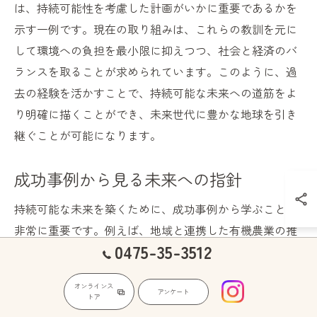
は、持続可能性を考慮した計画がいかに重要であるかを
示す一例です。現在の取り組みは、これらの教訓を元に
して環境への負担を最小限に抑えつつ、社会と経済のバ
ランスを取ることが求められています。このように、過
去の経験を活かすことで、持続可能な未来への道筋をよ
り明確に描くことができ、未来世代に豊かな地球を引き
継ぐことが可能になります。
成功事例から見る未来への指針
持続可能な未来を築くために、成功事例から学ぶことは
非常に重要です。例えば、地域と連携した有機農業の推
0475-35-3512
進や、資源循環型社会の構築は、持続可能性を高める具
体的な手法として評価されています。これらの取り組み
オンラインス
は、地域の力を結集し、持続可能な社会づくりに必要な
アンケート
トア
視点を提供しています。成功事例を分析することで、次