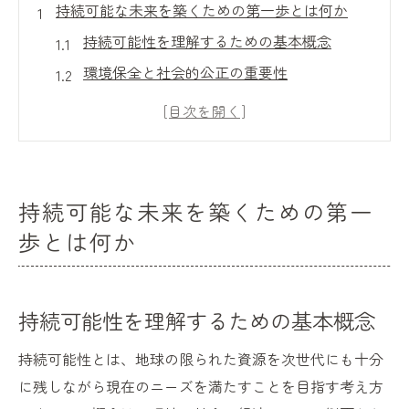
持続可能な未来を築くための第一歩とは何か
持続可能性を理解するための基本概念
環境保全と社会的公正の重要性
持続可能なアクションを始めるためのガイ
ド
未来へのビジョンを持つことの意義
持続可能性を支えるコミュニティの役割
持続可能な未来を築くための第一
個人が持続可能性に貢献する方法
歩とは何か
環境問題に立ち向かう持続可能性の革新的アプ
ローチ
先進技術を活用した環境保護
持続可能性を理解するための基本概念
再生可能エネルギーの導入とその効果
持続可能性とは、地球の限られた資源を次世代にも十分
資源の循環利用を促進する取り組み
に残しながら現在のニーズを満たすことを目指す考え方
持続可能な都市計画の具体例