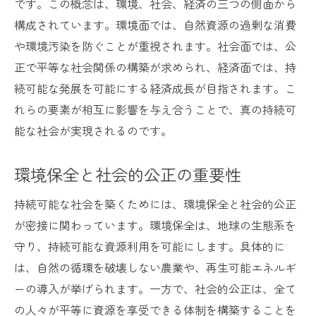
です。この概念は、環境、社会、経済の三つの側面から
環境教育の普及による意識改革
構成されています。環境面では、自然資源の過剰な消費
や環境汚染を防ぐことが重視されます。社会面では、公
持続可能性を推進する政策と法制度
正で平等な社会関係の構築が求められ、経済面では、持
日常生活で実践できる持続可能なアイディアの
続可能な発展を可能にする経済成長が目指されます。こ
紹介
れらの要素が相互に影響を与え合うことで、真の持続可
エコフレンドリーな生活習慣の提案
能な社会が実現されるのです。
省エネを実現する家庭での工夫
持続可能な消費を促進する選択
環境保全と社会的公正の重要性
地域社会での持続可能な活動
持続可能な社会を築くためには、環境保全と社会的公正
日常の中でできる小さなエコアクション
が密接に関わっています。環境保全は、地球の生態系を
持続可能なライフスタイルに必要な心構え
守り、持続可能な資源利用を可能にします。具体的に
ビジネスにおける持続可能な実践方法の新潮流
は、自然の循環を破壊しない農業や、再生可能エネルギ
サプライチェーンにおける持続可能性の確
ーの導入が挙げられます。一方で、社会的公正は、全て
保
の人々が平等に資源を享受できる体制を構築することを