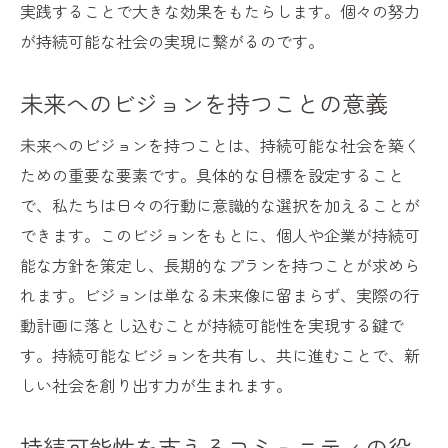
持続可能性を高めるための新しい道を切り拓く
実践することで大きな効果をもたらします。個々の努力
が持続可能な社会の実現に繋がるのです。
未来を見据えた革新的な技術の提案
新しい資源管理のパラダイム
未来へのビジョンを持つことの意義
持続可能性とイノベーションの融合
教育と研究が生む持続可能な未来
未来へのビジョンを持つことは、持続可能な社会を築く
ための重要な要素です。具体的な目標を設定すること
持続可能なインフラ設計の最前線
で、私たちは日々の行動に意識的な選択を加えることが
コラボレーションによる持続可能性の推進
できます。このビジョンをもとに、個人や企業が持続可
未来への持続可能なステップを誰もが取り組め
能な方針を策定し、長期的なプランを持つことが求めら
る方法で
れます。ビジョンは単なる未来像に留まらず、実際の行
誰でもできる環境保護活動
動計画に落とし込むことが持続可能性を実現する鍵で
持続可能なコミュニティの育成
す。持続可能なビジョンを共有し、共に進むことで、新
個人の行動が持続可能性に与える影響
しい社会を創り出す力が生まれます。
未来世代への責任を果たす方法
持続可能性を支えるコミュニティの役
持続可能な未来のための長期的目標設定