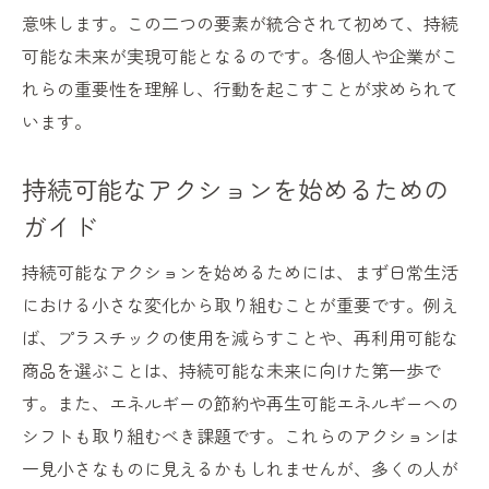
エシカルビジネスモデルの事例
意味します。この二つの要素が統合されて初めて、持続
可能な未来が実現可能となるのです。各個人や企業がこ
循環型経済の導入による利益創出
れらの重要性を理解し、行動を起こすことが求められて
企業の社会的責任（CSR）の拡大
います。
持続可能なマーケティング戦略の構築
企業文化としての持続可能性の定着
持続可能なアクションを始めるための
持続可能な社会を目指した成功例とその教訓
ガイド
成功した地域プロジェクトの具体的事例
持続可能なアクションを始めるためには、まず日常生活
持続可能なビジネス成功談
における小さな変化から取り組むことが重要です。例え
持続可能性を推進するための社会運動
ば、プラスチックの使用を減らすことや、再利用可能な
教訓から学ぶ持続可能な取り組みの重要性
商品を選ぶことは、持続可能な未来に向けた第一歩で
成功事例から見る未来への指針
す。また、エネルギーの節約や再生可能エネルギーへの
持続可能な社会におけるリーダーシップの
シフトも取り組むべき課題です。これらのアクションは
役割
一見小さなものに見えるかもしれませんが、多くの人が