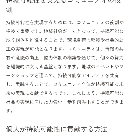
割
小さな一歩が大きな変化を生む
持続可能な社会実現への共通のビジョンを描く
持続可能性を実現するためには、コミュニティの役割が
持続可能性のためのグローバルビジョン
極めて重要です。地域社会が一丸となって、持続可能な
共通の目標設定がもたらす効果
取り組みを推進することで、環境負荷の軽減や社会的公
正の実現が可能となります。コミュニティは、情報の共
多様な視点を取り入れた持続可能性のアプ
有や意識の向上、協力体制の構築を通じて、個々の努力
ローチ
を組織的に支える基盤となります。地域のイベントやワ
国際的協力による持続可能な未来の構築
ークショップを通じて、持続可能なアイディアを共有
持続可能性のためのパートナーシップの重
し、実践することで、コミュニティ全体が持続可能な未
要性
来の実現に貢献できるのです。これにより、持続可能な
共通のビジョンが未来を変える力
社会の実現に向けた力強い一歩を踏み出すことができま
す。
個人が持続可能性に貢献する方法