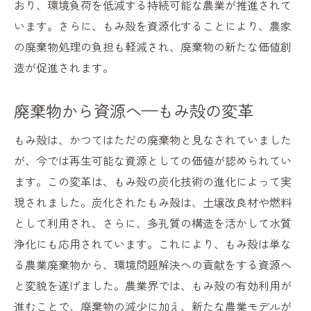
おり、環境負荷を低減する持続可能な農業が推進されて
有機農業におけるもみ殻の経済的メリット
います。さらに、もみ殻を資源化することにより、農家
もみ殻再利用が創出する新しい価値
の廃棄物処理の負担も軽減され、廃棄物の新たな価値創
もみ殻を利用した有機農業の実践例
造が促進されます。
環境と経済の両立を実現するもみ殻
もみ殻による農業の経済的効果
廃棄物から資源へ—もみ殻の変革
有機農業を活性化するためのもみ殻の役割
もみ殻は、かつてはただの廃棄物と見なされていました
もみ殻がもたらす持続可能な社会への影響
が、今では再生可能な資源としての価値が認められてい
もみ殻活用で実現する持続可能な社会
ます。この変革は、もみ殻の炭化技術の進化によって実
持続可能な開発におけるもみ殻の利点
現されました。炭化されたもみ殻は、土壌改良材や燃料
もみ殻が促進する持続可能なコミュニティ
として利用され、さらに、多孔質の構造を活かして水質
浄化にも応用されています。これにより、もみ殻は単な
循環型社会へのもみ殻の貢献
る農業廃棄物から、環境問題解決への貢献をする資源へ
もみ殻がもたらす社会的インパクト
と変貌を遂げました。農業界では、もみ殻の有効利用が
持続可能な未来を築くもみ殻の可能性
進むことで、廃棄物の減少に加え、新たな農業モデルが