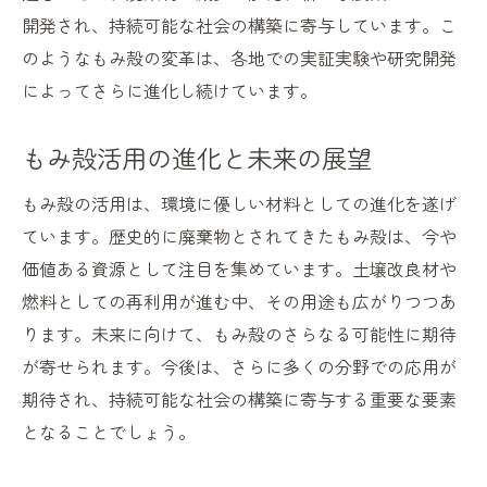
もみ殻を使った未来へのアプローチ持続可能な
開発され、持続可能な社会の構築に寄与しています。こ
開発の一歩
のようなもみ殻の変革は、各地での実証実験や研究開発
もみ殻を通じた持続可能な開発のビジョン
によってさらに進化し続けています。
未来を支えるもみ殻の革新的アイデア
持続可能な社会実現に向けたもみ殻の活用
もみ殻活用の進化と未来の展望
法
もみ殻の活用は、環境に優しい材料としての進化を遂げ
もみ殻と共に歩む持続可能な未来
ています。歴史的に廃棄物とされてきたもみ殻は、今や
もみ殻が導く持続可能な開発のステップ
価値ある資源として注目を集めています。土壌改良材や
もみ殻が開く未来への扉
燃料としての再利用が進む中、その用途も広がりつつあ
ります。未来に向けて、もみ殻のさらなる可能性に期待
が寄せられます。今後は、さらに多くの分野での応用が
期待され、持続可能な社会の構築に寄与する重要な要素
となることでしょう。