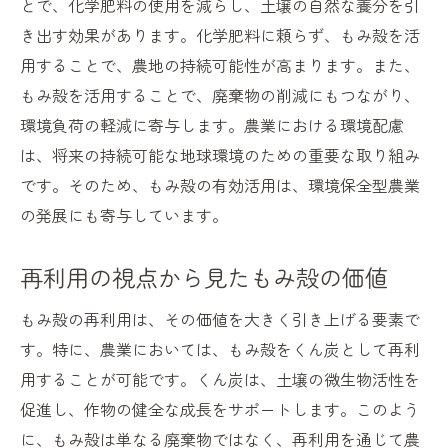
有機農業におけるもみ殻の活用法
とで、化学肥料の使用を減らし、土壌の自然な養分を引
き出す効果があります。化学肥料に頼らず、もみ殻を活
もみ殻が変える農業と環境への影響
用することで、農地の持続可能性が高まります。また、
持続可能な農業を支えるもみ殻再利用の重要性
もみ殻を活用することで、廃棄物の削減にもつながり、
持続可能な農業におけるもみ殻の役割
環境負荷の軽減に寄与します。農業における環境配慮
もみ殻利用が促進する持続可能性
は、将来の持続可能な地球環境のための重要な取り組み
農業廃棄物の新たな利用法としてのもみ殻
です。そのため、もみ殻の有効活用は、環境保全型農業
もみ殻再利用によるコスト削減効果
の発展にも寄与しています。
循環型農業を支えるもみ殻の可能性
再利用の視点から見たもみ殻の価値
未来の農業におけるもみ殻の重要性
もみ殻の新しい役割化学肥料に頼らない土壌改
もみ殻の再利用は、その価値を大きく引き上げる要素で
良
す。特に、農業においては、もみ殻をくん炭として再利
もみ殻がもたらす化学肥料削減の未来
用することが可能です。くん炭は、土壌の微生物活性を
自然素材としてのもみ殻の新たな利用法
促進し、作物の健全な成長をサポートします。このよう
に、もみ殻は単なる廃棄物ではなく、再利用を通じて農
化学肥料依存から脱却するためのもみ殻活