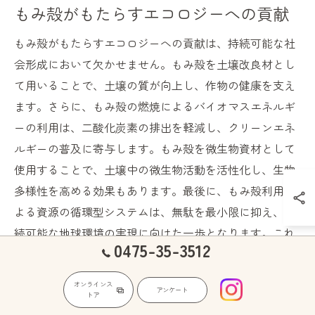
もみ殻がもたらすエコロジーへの貢献
もみ殻がもたらすエコロジーへの貢献は、持続可能な社
会形成において欠かせません。もみ殻を土壌改良材とし
て用いることで、土壌の質が向上し、作物の健康を支え
ます。さらに、もみ殻の燃焼によるバイオマスエネルギ
ーの利用は、二酸化炭素の排出を軽減し、クリーンエネ
ルギーの普及に寄与します。もみ殻を微生物資材として
使用することで、土壌中の微生物活動を活性化し、生物
多様性を高める効果もあります。最後に、もみ殻利用に
よる資源の循環型システムは、無駄を最小限に抑え、持
続可能な地球環境の実現に向けた一歩となります。これ
0475-35-3512
により、もみ殻はエコロジーへの貢献を果たし、次世代
への豊かな地球を維持するための重要な役割を果たして
オンラインス
アンケート
います。
トア