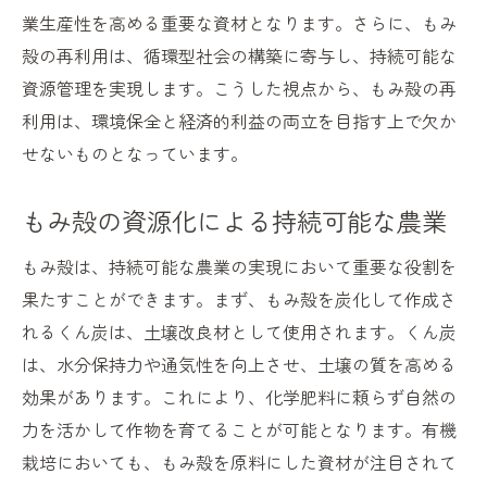
業生産性を高める重要な資材となります。さらに、もみ
用
殻の再利用は、循環型社会の構築に寄与し、持続可能な
もみ殻による環境負荷の軽減
資源管理を実現します。こうした視点から、もみ殻の再
もみ殻を使った持続可能な土壌改良の実践
利用は、環境保全と経済的利益の両立を目指す上で欠か
もみ殻が切り拓く次世代の農業
せないものとなっています。
もみ殻の環境負荷を軽減する画期的な活用法
環境負荷を低減するもみ殻の新技術
もみ殻の資源化による持続可能な農業
リサイクル資源としてのもみ殻の役割
もみ殻は、持続可能な農業の実現において重要な役割を
もみ殻利用による持続可能な環境保護
果たすことができます。まず、もみ殻を炭化して作成さ
もみ殻の循環型利用の革新事例
れるくん炭は、土壌改良材として使用されます。くん炭
環境にやさしいもみ殻の活用法
は、水分保持力や通気性を向上させ、土壌の質を高める
もみ殻がもたらすエコロジーへの貢献
効果があります。これにより、化学肥料に頼らず自然の
力を活かして作物を育てることが可能となります。有機
有機農業を支えるもみ殻の再利用とその経済的
栽培においても、もみ殻を原料にした資材が注目されて
効果