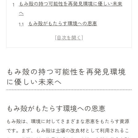
もみ殻の持つ可能性を再発見環境に優しい未来
へ
もみ殻がもたらす環境への恩恵
再利用の視点から見たもみ殻の価値
もみ殻の資源化による持続可能な農業
廃棄物から資源へ—もみ殻の変革
もみ殻活用の進化と未来の展望
もみ殻の持つ可能性を再発見環境
環境問題解決におけるもみ殻の役割
に優しい未来へ
もみ殻を活用した土壌改良材の利点とその効果
もみ殻による土壌の健康づくり
もみ殻がもたらす環境への恩恵
化学肥料を減らすためのもみ殻の利用法
土壌改良材としてのもみ殻の特性
もみ殻は、環境に対してさまざまな恩恵をもたらす資源
もみ殻がもたらす土壌栄養の増強作用
です。まず、もみ殻は土壌の改良材として利用されるこ