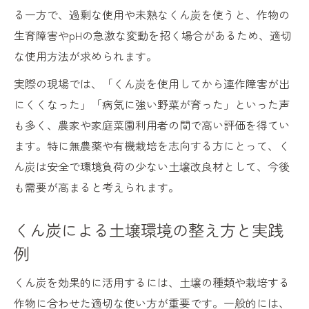
くん炭の基礎知識と安全な取り扱い方法
る一方で、過剰な使用や未熟なくん炭を使うと、作物の
くん炭の多孔質構造がもたらすメリット
生育障害やpHの急激な変動を招く場合があるため、適切
くん炭の施用による土壌改良の進め方
な使用方法が求められます。
くん炭の作り方と家庭菜園での実践法
実際の現場では、「くん炭を使用してから連作障害が出
くん炭によるpH調整と保水性向上の実際
にくくなった」「病気に強い野菜が育った」といった声
くん炭のpH調整効果とその活用ポイント
も多く、農家や家庭菜園利用者の間で高い評価を得てい
くん炭で土壌の保水性と排水性を高める方
ます。特に無農薬や有機栽培を志向する方にとって、く
法
ん炭は安全で環境負荷の少ない土壌改良材として、今後
も需要が高まると考えられます。
くん炭と石灰の違いと使い分けのコツ
くん炭のpH調整による菌抑制効果の解説
くん炭による土壌環境の整え方と実践
くん炭を活かした土壌環境の最適化術
例
作物を守るくん炭の菌抑制メカニズムとは
くん炭を効果的に活用するには、土壌の種類や栽培する
くん炭の菌抑制メカニズムを科学的に解説
作物に合わせた適切な使い方が重要です。一般的には、
くん炭の効果はどのように現れるのか