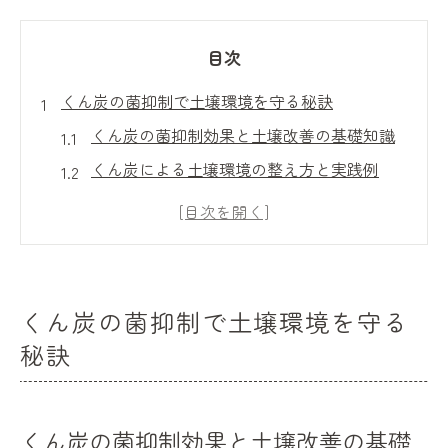
目次
くん炭の菌抑制で土壌環境を守る秘訣
くん炭の菌抑制効果と土壌改善の基礎知識
くん炭による土壌環境の整え方と実践例
くん炭が土壌微生物に与える好影響とは
連作障害対策に役立つくん炭の使い方
くん炭の病原菌抑制メカニズムを解説
微生物活性化を促すくん炭の使い方ガイド
くん炭の菌抑制で土壌環境を守る
くん炭と微生物活性化の仕組みを理解する
秘訣
微生物環境を整えるくん炭の使い方の具体
例
くん炭の菌抑制効果と土壌改善の基礎
くん炭がもたらす土壌の団粒構造形成の効