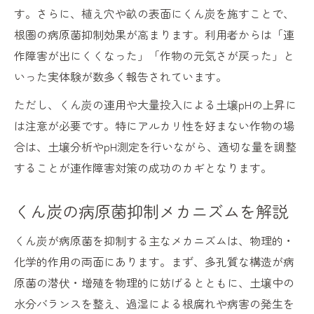
す。さらに、植え穴や畝の表面にくん炭を施すことで、
根圏の病原菌抑制効果が高まります。利用者からは「連
作障害が出にくくなった」「作物の元気さが戻った」と
いった実体験が数多く報告されています。
ただし、くん炭の連用や大量投入による土壌pHの上昇に
は注意が必要です。特にアルカリ性を好まない作物の場
合は、土壌分析やpH測定を行いながら、適切な量を調整
することが連作障害対策の成功のカギとなります。
くん炭の病原菌抑制メカニズムを解説
くん炭が病原菌を抑制する主なメカニズムは、物理的・
化学的作用の両面にあります。まず、多孔質な構造が病
原菌の潜伏・増殖を物理的に妨げるとともに、土壌中の
水分バランスを整え、過湿による根腐れや病害の発生を