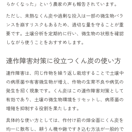
らかくなった」という農家の声も報告されています。
ただし、未熟なくん炭や過剰な投入は一部の微生物バラ
ンスを崩すリスクもあるため、適切な量を守ることが重
要です。土壌分析を定期的に行い、微生物の状態を確認
しながら使うことをおすすめします。
連作障害対策に役立つくん炭の使い方
連作障害は、同じ作物を繰り返し栽培することで土壌中
の病原菌や有害微生物が増え、作物の生育不良や病気の
発生を招く現象です。くん炭はこの連作障害対策として
有効であり、土壌の微生物環境をリセットし、病原菌の
増殖を抑制する役割を果たします。
具体的な使い方としては、作付け前の畑全面にくん炭を
均一に散布し、耕うん機や鍬ですき込む方法が一般的で