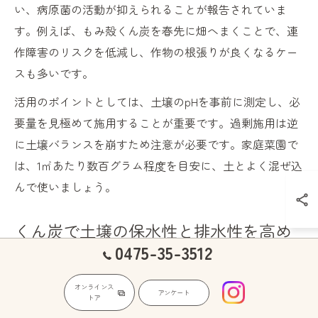
い、病原菌の活動が抑えられることが報告されていま
す。例えば、もみ殻くん炭を春先に畑へまくことで、連
作障害のリスクを低減し、作物の根張りが良くなるケー
スも多いです。
活用のポイントとしては、土壌のpHを事前に測定し、必
要量を見極めて施用することが重要です。過剰施用は逆
に土壌バランスを崩すため注意が必要です。家庭菜園で
は、1㎡あたり数百グラム程度を目安に、土とよく混ぜ込
んで使いましょう。
くん炭で土壌の保水性と排水性を高め
0475-35-3512
る方法
くん炭の多孔質な構造は、土壌の保水性と排水性の両方
オンラインス
アンケート
トア
を向上させる特徴があります。水分を適度に保持しつ