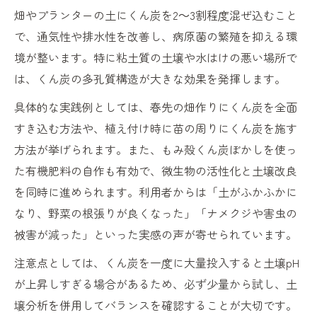
畑やプランターの土にくん炭を2～3割程度混ぜ込むこと
くん炭が病原菌に与える具体的な作用例
で、通気性や排水性を改善し、病原菌の繁殖を抑える環
作物の健康を守るくん炭の活用事例
境が整います。特に粘土質の土壌や水はけの悪い場所で
くん炭の微生物バランス調整効果とは
は、くん炭の多孔質構造が大きな効果を発揮します。
具体的な実践例としては、春先の畑作りにくん炭を全面
すき込む方法や、植え付け時に苗の周りにくん炭を施す
方法が挙げられます。また、もみ殻くん炭ぼかしを使っ
た有機肥料の自作も有効で、微生物の活性化と土壌改良
を同時に進められます。利用者からは「土がふかふかに
なり、野菜の根張りが良くなった」「ナメクジや害虫の
被害が減った」といった実感の声が寄せられています。
注意点としては、くん炭を一度に大量投入すると土壌pH
が上昇しすぎる場合があるため、必ず少量から試し、土
壌分析を併用してバランスを確認することが大切です。