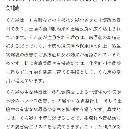
果
知識
くん炭と堆肥の併用による微生物活性向上
くん炭は、もみ殻などの有機物を炭化させた土壌改良資
法
材であり、土壌の菌抑制効果や土壌改良に広く活用され
くん炭利用時の注意点と失敗しないポイン
ています。くん炭が注目される理由は、病原菌の繁殖を
ト
抑えるだけでなく、土壌の通気性や保水性の向上、微生
自然な病気・害虫対策ならくん炭が効果的
物環境の改善など多方面に及ぶ効果が確認されているた
くん炭が実現する自然な病原菌抑制の理由
めです。特に家庭菜園や有機栽培では、化学肥料や農薬
に頼らずに作物を健康に育てる手段として、くん炭の活
くん炭を活用した安全な害虫忌避の実践法
用が増えています。
くん炭とナメクジ対策の効果的な応用方法
化学農薬に頼らないくん炭の活用メリット
くん炭の主な特徴は、多孔質構造による土壌中の空気や
水分のバランス改善、pHの緩やかな調整作用、そして土
家庭菜園で実践できるくん炭の害虫対策術
壌中の有害な病原菌や害虫を抑制する働きです。具体的
土壌改良へ導くくん炭の基礎知識と仕組み
には、くん炭を土壌に混ぜることで、根腐れや青枯病な
くん炭の土壌改良効果と菌抑制の関係性
どの病害発生リスクを低減できます。こうした利点があ