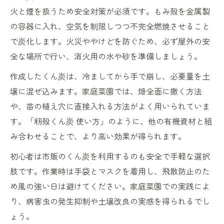
火と煙を扱うため安全対策が必須です。もみ殻を金属製
の容器に入れ、空気を制限しつつ不完全燃焼させること
で炭化します。火災ややけどを防ぐため、必ず屋外の安
全な場所で行い、消火用の水や砂を準備しましょう。
作成したくん炭は、冷ましてから手で崩し、必要量を土
壌に混ぜ込みます。家庭菜園では、畑全面に撒く方法
や、苗の植え穴に直接入れる方法がよく用いられていま
す。「籾殻くん炭 使い方」のように、他の有機資材と組
み合わせることで、より高い効果が得られます。
初心者は市販のくん炭を利用するのも安全で手軽な選択
肢です。作業時は手袋とマスクを着用し、飛散防止のた
め風の強い日は避けてください。家庭菜園での実践によ
り、病害虫の発生抑制や土壌改良の実感を得られるでし
ょう。