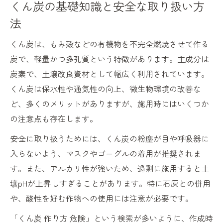
くん炭の基礎知識と安全な取り扱い方
法
くん炭は、もみ殻などの有機物を不完全燃焼させて作る
炭で、軽量かつ多孔質という特徴があります。主成分は
炭素で、土壌改良資材として幅広く利用されています。
くん炭は保水性や通気性の向上、微生物環境の改善な
ど、多くのメリットがありますが、施用時にはいくつか
の注意点も存在します。
安全に取り扱うためには、くん炭の粉塵が目や呼吸器に
入らないよう、マスクやゴーグルの着用が推奨されま
す。また、アルカリ性が強いため、過剰に施用すると土
壌pHが上昇しすぎることがあります。特に石灰との併用
や、酸性を好む作物への使用には注意が必要です。
「くん炭 作り方 危険」という検索が多いように、作成時