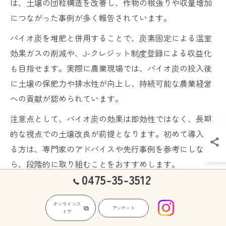
は、土壌の団粒構造を改善し、作物の根張りや収量増加
につながった事例が多く報告されています。
バイオ炭を堆肥と併用することで、炭素固定による温室
効果ガスの削減や、J-クレジット制度登録による収益化
も目指せます。実際に農業現場では、バイオ炭の投入後
に土壌の保肥力や排水性が向上し、持続可能な農業経営
への貢献が認められています。
注意点として、バイオ炭の効果は即効性ではなく、長期
的な視点での土壌改良が前提となります。初めて導入す
る方は、専門家のアドバイスや先行事例を参考にしなが
ら、段階的に取り組むことをおすすめします。
0475-35-3512
オンラインス
バイオ炭のデメリットを克服する
アンケート
トア