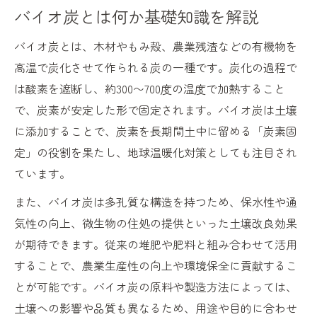
バイオ炭とは何か基礎知識を解説
バイオ炭堆肥化で栄養価を高めるコツ
バイオ炭堆肥化のメリットと実例紹介
バイオ炭とは、木材やもみ殻、農業残渣などの有機物を
堆肥化にバイオ炭を使うメリットとは
高温で炭化させて作られる炭の一種です。炭化の過程で
は酸素を遮断し、約300〜700度の温度で加熱すること
バイオ炭堆肥化で得られる主なメリット
で、炭素が安定した形で固定されます。バイオ炭は土壌
土壌改良や微生物活性化の理由を解説
に添加することで、炭素を長期間土中に留める「炭素固
バイオ炭の保水性向上効果について
定」の役割を果たし、地球温暖化対策としても注目され
脱炭素農業に貢献するバイオ炭の力
ています。
バイオ炭肥料化で臭気軽減も期待できる
また、バイオ炭は多孔質な構造を持つため、保水性や通
土壌改良ならバイオ炭堆肥化が有効な理由
気性の向上、微生物の住処の提供といった土壌改良効果
バイオ炭堆肥化で土壌構造を改善する方法
が期待できます。従来の堆肥や肥料と組み合わせて活用
バイオ炭が微生物環境にもたらす利点
することで、農業生産性の向上や環境保全に貢献するこ
保水力・排水性アップにバイオ炭が有効
とが可能です。バイオ炭の原料や製造方法によっては、
バイオ炭堆肥化は持続可能な土壌改良策
土壌への影響や品質も異なるため、用途や目的に合わせ