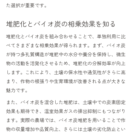
た選択が重要です。
科学的根拠に基づくバイオ炭の効果を紹介
バイオ炭作り方と堆肥化の実践ポイント
堆肥化とバイオ炭の相乗効果を知る
バイオ炭の基本的な作り方を徹底解説
バイオ炭製造装置の選び方と価格目安
堆肥化とバイオ炭を組み合わせることで、単独利用に比
べてさまざまな相乗効果が得られます。まず、バイオ炭
堆肥化に適したバイオ炭の選び方
が持つ多孔質構造が堆肥中の水分や養分を保持し、微生
堆肥とバイオ炭の適切な混合方法
物の活動を活発化させるため、堆肥化の分解効率が向上
実践現場で役立つバイオ炭活用のコツ
します。これにより、土壌の保水性や通気性がさらに高
バイオ炭のデメリットを克服する堆肥化法
まり、作物の根張りや生育環境が改善される点が大きな
バイオ炭の主なデメリットを理解しよう
魅力です。
堆肥化でバイオ炭の問題点を解決する方法
また、バイオ炭を混合した堆肥は、土壌中での炭素固定
バイオ炭過剰施用のリスクと対策
効果も期待でき、温室効果ガスの排出抑制にもつながり
バイオ炭堆肥化で臭気や栄養保持を向上
ます。実際の農場では、バイオ炭堆肥を用いることで作
バイオ炭堆肥化の品質管理と注意事項
物の収量増加や品質向上、さらには土壌の劣化防止とい