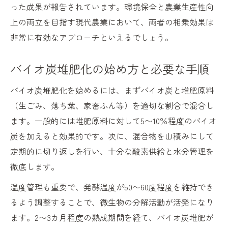
った成果が報告されています。環境保全と農業生産性向
上の両立を目指す現代農業において、両者の相乗効果は
非常に有効なアプローチといえるでしょう。
バイオ炭堆肥化の始め方と必要な手順
バイオ炭堆肥化を始めるには、まずバイオ炭と堆肥原料
（生ごみ、落ち葉、家畜ふん等）を適切な割合で混合し
ます。一般的には堆肥原料に対して5〜10％程度のバイオ
炭を加えると効果的です。次に、混合物を山積みにして
定期的に切り返しを行い、十分な酸素供給と水分管理を
徹底します。
温度管理も重要で、発酵温度が50〜60度程度を維持でき
るよう調整することで、微生物の分解活動が活発になり
ます。2〜3カ月程度の熟成期間を経て、バイオ炭堆肥が