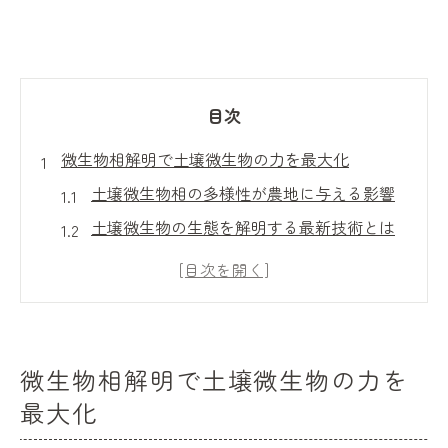
目次
微生物相解明で土壌微生物の力を最大化
土壌微生物相の多様性が農地に与える影響
土壌微生物の生態を解明する最新技術とは
土壌微生物の働きと環境条件の関係性を探
る
土壌微生物相解析の基本ステップと活用例
土壌微生物の分布把握で得られる管理効果
微生物相解明で土壌微生物の力を
作物の生産性を高める土壌微生物の役割
最大化
土壌微生物が果たす栄養循環の重要な役割