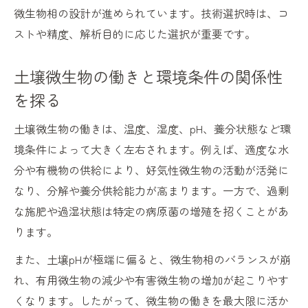
微生物相の設計が進められています。技術選択時は、コ
理
ストや精度、解析目的に応じた選択が重要です。
健全な土壌微生物バランス構築の具体策
有用な土壌微生物を増やす施肥管理の工夫
土壌微生物の働きと環境条件の関係性
病害抑止に役立つ微生物相改善のポイント
を探る
持続可能な収量アップに効く土壌微生物戦略
土壌微生物の働きは、温度、湿度、pH、養分状態など環
土壌微生物相を活かした持続的収量増加の
境条件によって大きく左右されます。例えば、適度な水
秘訣
分や有機物の供給により、好気性微生物の活動が活発に
収量アップに寄与する微生物生態系の構築
なり、分解や養分供給能力が高まります。一方で、過剰
法
な施肥や過湿状態は特定の病原菌の増殖を招くことがあ
土壌微生物戦略で安定生産を実現する手順
ります。
堆肥連用と土壌微生物管理の相乗効果を考
また、土壌pHが極端に偏ると、微生物相のバランスが崩
察
れ、有用微生物の減少や有害微生物の増加が起こりやす
生態系視点でみる土壌微生物の活用戦略
くなります。したがって、微生物の働きを最大限に活か