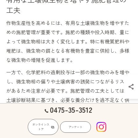
工夫
作物生産性を高めるには、有用な土壌微生物を増やすた
めの施肥管理が重要です。施肥の種類や投入時期、量に
よって微生物相は大きく変化します。特に有機質肥料や
堆肥は、微生物の餌となる有機物を豊富に供給し、多様
な微生物の増殖を促進します。
一方で、化学肥料の過剰投与は一部の微生物のみを増や
し、微生物相の偏りや土壌病害の誘発につながるリスク
があるため注意が必要です。施肥管理の工夫としては、
土壌診断結果に基づき、必要な養分だけを過不足なく供
0475-35-3512
給する「適量施肥」や、堆肥・有機質肥料の定期的な投
入が有効です。
オンラインス
アンケート
トア
また、微生物資材（バイオ肥料）の活用も一つの選択肢