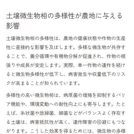
微生物相が作物の収量に及ぼす具体的な影
響
土壌微生物相の多様性が農地に与える
共生する土壌微生物と根圏環境の相互作用
影響
土壌微生物管理で期待できる病害抑止効果
土壌微生物相の多様性は、農地の健康状態や作物の生産
作物別に最適な土壌微生物相を整える方法
性に直接的な影響を及ぼします。多様な微生物が共存す
環境調和型農業に求められる微生物相管理とは
ることで、養分循環や有機物分解が促進され、作物の根
土壌微生物相の持続的活用が環境保全に貢
張りや成長が安定します。実際、単一作物の連作を続け
献
ると微生物多様性が低下し、病害発生や収量低下のリス
クが高まることが知られています。
有機物施用で変化する土壌微生物のバラン
ス
多様性の高い微生物相は、病原菌の増殖を抑制するバリ
環境負荷を抑える土壌微生物相管理の工夫
ア機能や、環境変動への耐性向上にも寄与します。たと
農業現場で実践する微生物多様性の維持方
えば、糸状菌や放線菌、細菌などがバランスよく存在す
法
る土壌は、病害抵抗性が高く、連作障害の回避にもつな
がります。こうした効果を得るためには、微生物の多様
土壌微生物を活かした資源循環型農業の推