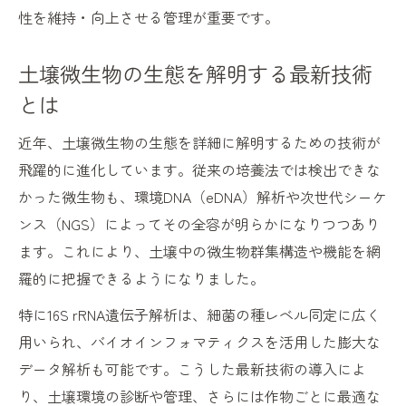
性を維持・向上させる管理が重要です。
進
eDNA解析がひらく土壌微生物多様性の新展開
土壌微生物の生態を解明する最新技術
eDNAで広がる土壌微生物多様性解析の可能
とは
性
土壌微生物相を可視化する次世代シーケン
近年、土壌微生物の生態を詳細に解明するための技術が
ス技術
飛躍的に進化しています。従来の培養法では検出できな
かった微生物も、環境DNA（eDNA）解析や次世代シーケ
培養困難な土壌微生物もeDNAで把握できる
ンス（NGS）によってその全容が明らかになりつつあり
理由
ます。これにより、土壌中の微生物群集構造や機能を網
eDNA解析による微生物群集構造の詳細評価
羅的に把握できるようになりました。
土壌微生物相の定量評価を実現する最前線
特に16S rRNA遺伝子解析は、細菌の種レベル同定に広く
連作障害克服を目指す微生物バランス最適化術
用いられ、バイオインフォマティクスを活用した膨大な
土壌微生物相の変化が連作障害に及ぼす影
データ解析も可能です。こうした最新技術の導入によ
響
り、土壌環境の診断や管理、さらには作物ごとに最適な
連作障害土壌で注目される微生物多様性管