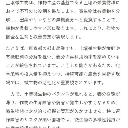
土壌微生物は、作物生産の基盤である土壌の栄養循環に
おいて不可欠な役割を果たします。微生物は有機物を分
解し、窒素やリンなどの無機養分へと変換することで、
植物が吸収しやすい形に整えます。これにより、作物の
健全な生育と収量安定が実現します。
たとえば、東京都の都市農業でも、土壌微生物が堆肥や
有機肥料の分解を担い、養分の再利用効率を高めている
ことが報告されています。こうした働きがあるため、化
学肥料の投入量を抑えつつ、持続可能な農業を目指す現
場では、微生物の活性化が重要視されています。
一方で、土壌微生物のバランスが乱れると、養分循環が
滞り、作物の生育障害や病害が発生しやすくなるため、
微生物相の定期的な把握と管理が欠かせません。特に連
作障害のリスクが高い圃場では、微生物の多様性維持が