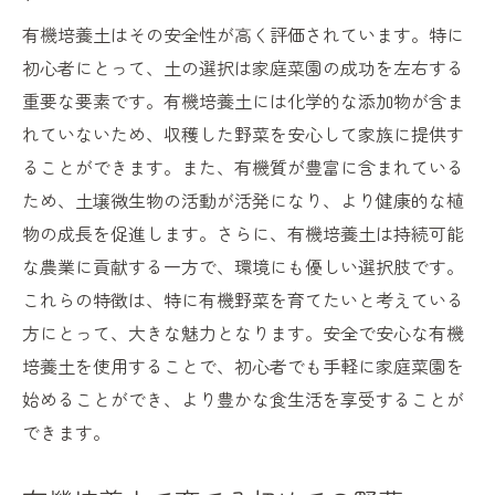
持続可能な家庭菜園を支える有機培養土
有機培養土はその安全性が高く評価されています。特に
安全で安心な家庭菜園有機培養土活用のすすめ
初心者にとって、土の選択は家庭菜園の成功を左右する
安全に使える有機培養土選びのポイント
重要な要素です。有機培養土には化学的な添加物が含ま
安心して使える有機培養土の特徴
れていないため、収穫した野菜を安心して家族に提供す
家庭菜園での有機培養土の使い方ガイド
ることができます。また、有機質が豊富に含まれている
有機培養土による安全な野菜栽培
ため、土壌微生物の活動が活発になり、より健康的な植
家庭菜園での有機培養土の利活用法
物の成長を促進します。さらに、有機培養土は持続可能
健康的な家庭菜園を支える土の選び方
な農業に貢献する一方で、環境にも優しい選択肢です。
これらの特徴は、特に有機野菜を育てたいと考えている
方にとって、大きな魅力となります。安全で安心な有機
培養土を使用することで、初心者でも手軽に家庭菜園を
始めることができ、より豊かな食生活を享受することが
できます。