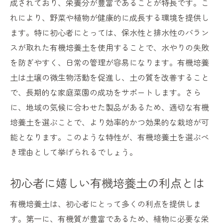
成されており、栄養分が豊富であることが特長です。こ
地域毎の有機培養土の違いと選び方
れにより、野菜や植物が健康的に成長する環境を提供し
ます。特に初心者にとっては、保水性と排水性のバラン
自分の地域に最適な有機培養土を選ぶコツ
スが取れた有機培養土を使用することで、水やりの失敗
栄養豊富な有機培養土がもたらす健康な野菜の
を防ぎやすく、日常の管理が容易になります。有機培養
秘密
土は土壌の微生物活動を促進し、土の質を改善すること
有機培養土の栄養成分とその効果
で、長期的な家庭菜園の成功をサポートします。さら
健康な野菜を育てる有機培養土の力
に、地域の気候に合わせた製品があるため、適切な有機
有機培養土がもたらす土壌の活性化
培養土を選ぶことで、より効率的かつ効果的な栽培が可
有機培養土と微生物の関係性
能となります。このような特性が、有機培養土を選ぶべ
豊かな栄養分がもたらす野菜の味わい
き理由として挙げられるでしょう。
有機培養土の持つ栄養バランスの重要性
初心者に嬉しい有機培養土の利点とは
保水性と排水性を兼ね備えた有機培養土の特性
を徹底解説
有機培養土は、初心者にとって多くの利点を提供しま
有機培養土の保水性とそのメリット
す。第一に、有機質が豊富であるため、植物に必要な栄