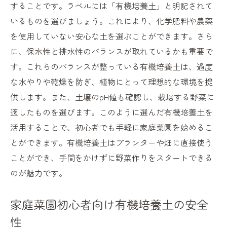
地域に合わせた有機培養土の活用法とその利点
することです。ラベルには「有機培養土」と明記されて
いるものを選びましょう。これにより、化学肥料や農薬
地域ごとに異なる有機培養土の利用法
を使用していない安心な土を選ぶことができます。さら
地元の気候に応じた有機培養土の活用
に、保水性と排水性のバランスが取れているかも重要で
地域に適した有機培養土の選び方ガイド
す。これらのバランスが整っている有機培養土は、過度
有機培養土による地域特有の栽培方法
な水やりや乾燥を防ぎ、植物にとって理想的な環境を提
地元の自然環境に合った土選びのポイント
供します。また、土壌のpH値も確認し、栽培する野菜に
地域に適した有機培養土の活用例
適したものを選びます。このように選んだ有機培養土を
有機培養土が家庭菜園に適している理由とは
活用することで、初心者でも手軽に家庭菜園を始めるこ
家庭菜園に最適な有機培養土の特性
とができます。有機培養土はプランターや畑に直接使う
ことができ、手間をかけずに野菜作りをスタートできる
有機培養土が家庭菜園で選ばれる理由
のが魅力です。
初心者におすすめする有機培養土の利点
健康で美味しい野菜を育てる有機培養土
家庭菜園初心者向け有機培養土の安全
有機培養土が家庭菜園に理想的な理由
性