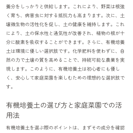
排水性がもたらす健康な植物の成長
養分をしっかりと供給します。これにより、野菜は根強
く育ち、病害虫に対する抵抗力も高まります。次に、土
有機培養土の特性による水管理のコツ
壌微生物の活性化を促し、土の健康を維持します。これ
適切な保水と排水で植物を育てる方法
により、土の保水性と通気性が改善され、植物の根が十
有機培養土の水分管理と植物への影響
分に酸素を吸収することができます。さらに、有機培養
バランスの取れた水分供給の秘訣
土は環境に優しい選択肢です。化学肥料を使わずに、自
初心者必見！有機培養土を使った土壌改善の効
然の力で土壌の質を高めることで、持続可能な農業を実
果
現します。このように、有機培養土は初心者にも優し
有機培養土による土壌改善のメカニズム
く、安心して家庭菜園を楽しむための理想的な選択肢で
初心者でも簡単にできる土壌改善法
す。
有機培養土を使った土壌改良のステップ
有機培養土の選び方と家庭菜園での活
土壌改善に役立つ有機培養土の成分
用法
有機培養土で土壌の健康を維持する方法
土壌改善における有機培養土の役割
有機培養土を選ぶ際のポイントは、まずその成分を確認