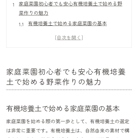
家庭菜園初心者でも安心有機培養土で始める野
菜作りの魅力
有機培養土で始める家庭菜園の基本
初心者に嬉しい有機培養土の利点とは
有機培養土の選び方と家庭菜園での活用法
家庭菜園初心者向け有機培養土の安全性
有機培養土で育てる初めての野菜
家庭菜園初心者でも安心有機培養
有機培養土の持つ自然環境への優しさ
土で始める野菜作りの魅力
有機培養土の選び方地域別おすすめポイント
地域に合った有機培養土の選び方
有機培養土で始める家庭菜園の基本
千葉県でおすすめの有機培養土とは
地域別有機培養土の特徴と利点
家庭菜園を始める際の第一歩として、有機培養土の選定
有機培養土の選択における地域の気候の影
は非常に重要です。有機培養土は、自然由来の素材で構
響