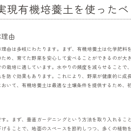
実現有機培養土を使ったベ
有機培養土で育てる省スペース菜園
コンパクトな空間でも可能な有機栽培
有機野菜を育てることで得られる生活の変化
ぶ理由
ぶ理由は多岐にわたります。まず、有機培養土は化学肥料
のため、育てた野菜を安心して食べることができるのが大
での栽培に適しています。水やりの頻度を減らせることで
れを防ぐ効果もあります。これにより、野菜が健康的に成
において、有機培養土は最適な土壌条件を提供するため、
です。まず、垂直ガーデニングという方法を取り入れるこ
下げることで、地面のスペースを節約しつつ、多くの植物