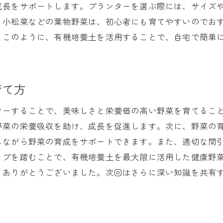
成長をサポートします。プランターを選ぶ際には、サイズ
実践！有機菜園で育てるおすすめ野菜
、小松菜などの葉物野菜は、初心者にも育てやすいのでお
有機培養土での菜園を成功させる秘訣
。このように、有機培養土を活用することで、自宅で簡単
テラスでの野菜栽培に最適有機培養土を使った簡単アプロ
テラスで有機野菜を育てるメリット
有機培養土を使った簡単な野菜栽培法
育て方
テラスを活用した有機菜園の設計
ターすることで、美味しさと栄養価の高い野菜を育てるこ
有機培養土での季節ごとの野菜選び
野菜の栄養吸収を助け、成長を促進します。次に、野菜の
テラス菜園を楽しむための創意工夫
しながら野菜の育成をサポートできます。また、適切な間
有機野菜の収穫を楽しむために
ップを踏むことで、有機培養土を最大限に活用した健康野
有機培養土で育てる安心の野菜栽培限られた空間でもでき
、ありがとうございました。次回はさらに深い知識を共有
限られた空間で有機野菜を育てるコツ
有機培養土が可能にする健康的な野菜作り
安心の野菜栽培のための基礎知識