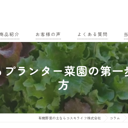
商品紹介
お客様の声
よくある質問
家
るプランター菜園の第一
農
方
有
土
有
有機野菜の土ならコスモライフ株式会社
コラム