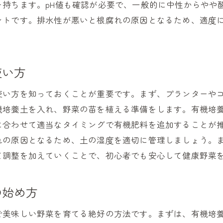
を持ちます。pH値も確認が必要で、一般的に中性からやや
オーガニックの魅力を引き出すために
ントです。排水性が悪いと根腐れの原因となるため、適度
ベランダで育てる健康野菜有機培養土を活用する方法
ベランダでの有機野菜栽培の基礎
有機培養土を使った野菜の具体的な育て方
使い方
初心者におすすめ！簡単な野菜の種類
使い方を知っておくことが重要です。まず、プランターや
有機培養土で育てる季節ごとの野菜
機培養土を入れ、野菜の苗を植える準備をします。有機培
ベランダでの水やりのコツと注意点
に合わせて適当なタイミングで有機肥料を追加することが
健康野菜を育てるための有機肥料活用法
れの原因となるため、土の湿度を適切に管理しましょう。
有機培養土で家庭菜園を始める魅力とその実践方法
て調整を加えていくことで、初心者でも安心して健康野菜
有機培養土が家庭菜園に与える影響
簡単に始める有機家庭菜園のステップ
の始め方
有機培養土の選び方と使用方法
で美味しい野菜を育てる絶好の方法です。まずは、有機培
家庭菜園で楽しむ有機野菜の魅力