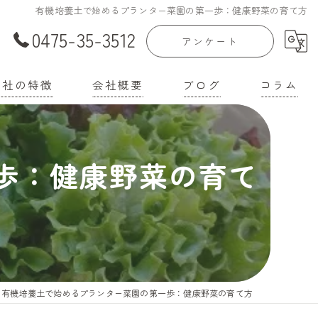
有機培養土で始めるプランター菜園の第一歩：健康野菜の育て方
0475-35-3512
アンケート
当社の特徴
会社概要
ブログ
コラム
庭菜園
漫画特集
歩：健康野菜の育て
家
機培養土
壌改良材
機肥料
有機培養土で始めるプランター菜園の第一歩：健康野菜の育て方