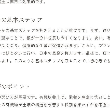
養土は非常に効果的です。
有機培養土がもたらす土壌改良と野菜の成長促進の効果
有機培養土の土壌改良作用とは
めの基本ステップ
野菜の成長をサポートする有機培養土の仕組み
健康な土壌を作るために必要な栄養素
つかの基本ステップを押さえることが重要です。まず、適
有機培養土がもたらす環境への配慮
を選ぶことで、根が十分に成長しやすくなります。次に、
持続可能な農業のための有機培養土の役割
が良くなり、健康的な生育が促進されます。さらに、プラ
りは朝と夕方に行い、日中の蒸発を抑えます。最後に、日
野菜の栄養価を高める土壌作り
します。このような基本ステップを守ることで、初心者で
安心安全な野菜作りを支える有機培養土の特性と選び方
安心して使える有機培養土の特性
健康な野菜作りに不可欠な有機培養土の選び方
びのポイント
有機素材について知ろう！
安全性を確保するための有機培養土選び
の選び方が重要です。有機培養土は、栄養を豊富に含むこ
その有機物が土壌の構造を改善する役割を果たすかを考慮
有機培養土の品質を見極めるポイント