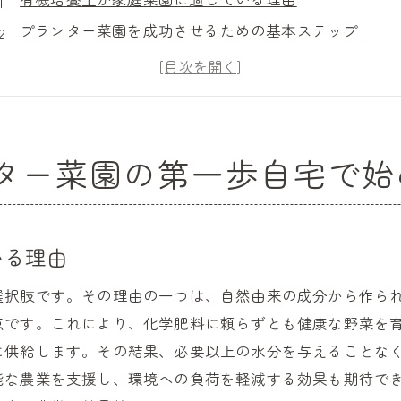
プランター菜園を成功させるための基本ステップ
健康野菜のための有機培養土選びのポイント
初心者でも安心！有機培養土の使い方
自宅でできる！簡単な有機菜園の始め方
有機培養土を使った健康野菜の育て方
ター菜園の第一歩自宅で始
限られたスペースで実現有機培養土を使ったベランダ菜園
ベランダ菜園に有機培養土を選ぶ理由
限られたスペースの最大活用法
いる理由
有機培養土で育てるベランダの野菜
選択肢です。その理由の一つは、自然由来の成分から作ら
ベランダ菜園を楽しむための工夫
点です。これにより、化学肥料に頼らずとも健康な野菜を
有機培養土がもたらすベランダ菜園の利点
に供給します。その結果、必要以上の水分を与えることな
省スペースでも豊かに！有機菜園の可能性
能な農業を支援し、環境への負荷を軽減する効果も期待で